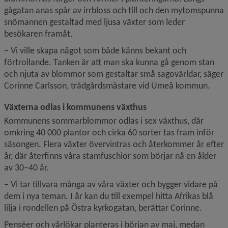
gågatan anas spår av irrbloss och till och den mytomspunna 
snömannen gestaltad med ljusa växter som leder 
besökaren framåt.
– Vi ville skapa något som både känns bekant och 
förtrollande. Tanken är att man ska kunna gå genom stan 
och njuta av blommor som gestaltar små sagovärldar, säger 
Corinne Carlsson, trädgårdsmästare vid Umeå kommun.
Växterna odlas i kommunens växthus
Kommunens sommarblommor odlas i sex växthus, där 
omkring 40 000 plantor och cirka 60 sorter tas fram inför 
säsongen. Flera växter övervintras och återkommer år efter 
år, där återfinns våra stamfuschior som börjar nå en ålder 
av 30–40 år.
– Vi tar tillvara många av våra växter och bygger vidare på 
dem i nya teman. I år kan du till exempel hitta Afrikas blå 
lilja i rondellen på Östra kyrkogatan, berättar Corinne.
Penséer och vårlökar planteras i början av maj, medan 