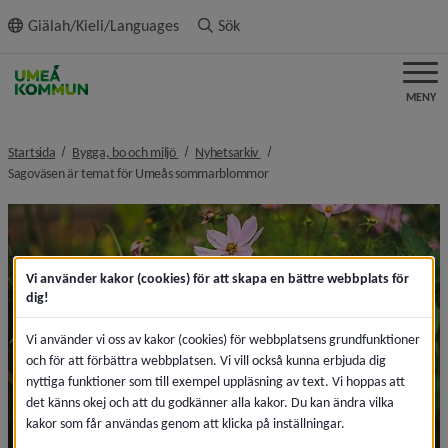
ll innehållet
Giälah/Kieli/Languages
Sök
MENY
nivå i brödsmulenavigeringen
nivå i brödsmulenavigeringen
Startsida
Bygga, bo och miljö
Nyhetsarkiv
nivå i brödsmulenavigeringen
Sagoväsen är temat för Umeås sommarblommor
Vi använder kakor (cookies) för att skapa en bättre webbplats för
dig!
Vi använder vi oss av kakor (cookies) för webbplatsens grundfunktioner
och för att förbättra webbplatsen. Vi vill också kunna erbjuda dig
nyttiga funktioner som till exempel uppläsning av text. Vi hoppas att
det känns okej och att du godkänner alla kakor. Du kan ändra vilka
kakor som får användas genom att klicka på inställningar.