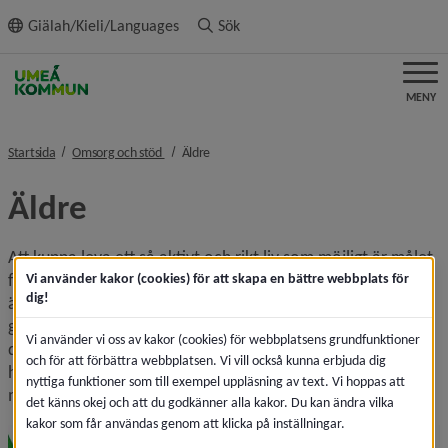
ll innehållet
Giälah/Kieli/Languages
Sök
MENY
nivå i brödsmulenavigeringen
nivå i brödsmulenavigeringen
Startsida
Omsorg och stöd
Äldre
Äldre
Att kunna leva ett så aktivt och rikt liv som möjligt är målet 
för många. Här finns information om det stöd 
Vi använder kakor (cookies) för att skapa en bättre webbplats för
dig!
äldreomsorgen kan ge dig och tips på aktiviteter och 
gemenskap som berikar. Vi hjälper dig att hitta rätt utifrån 
Vi använder vi oss av kakor (cookies) för webbplatsens grundfunktioner
dina behov så att du, så långt det är möjligt, kan bo kvar 
och för att förbättra webbplatsen. Vi vill också kunna erbjuda dig
hemma och leva ett så självständigt och tryggt liv som 
nyttiga funktioner som till exempel uppläsning av text. Vi hoppas att
möjligt. Tillsammans för ett bättre liv - livet ut!
det känns okej och att du godkänner alla kakor. Du kan ändra vilka
kakor som får användas genom att klicka på inställningar.