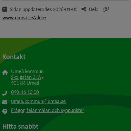
Sidan uppdaterades
2026-01-05
Dela
www.umea.se/aldre
Kontakt
Umeå kommun
Länk till annan webbplats, öppnas i nytt f
Skolgatan 31A
901 84 Umeå
090-16 10 00
umea.kommun@umea.se
Frågor, felanmälan och synpunkter
Hitta snabbt