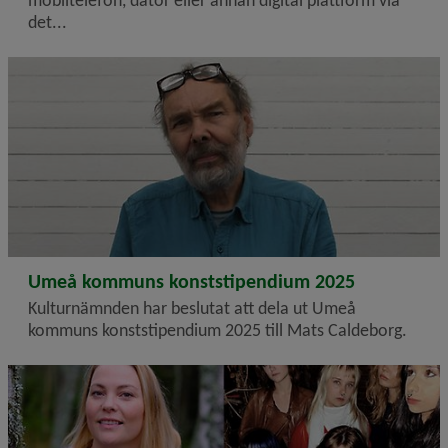
det...
2026-01-21
Umeå kommuns konststipendium 2025
Kulturnämnden har beslutat att dela ut Umeå
kommuns konststipendium 2025 till Mats Caldeborg.