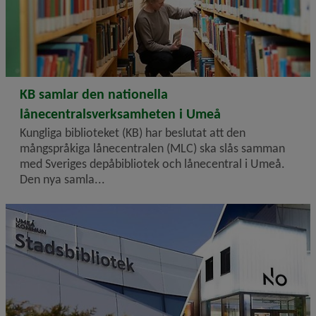
2026-02-23
KB samlar den nationella
lånecentralsverksamheten i Umeå
Kungliga biblioteket (KB) har beslutat att den
mångspråkiga lånecentralen (MLC) ska slås samman
med Sveriges depåbibliotek och lånecentral i Umeå.
Den nya samla...