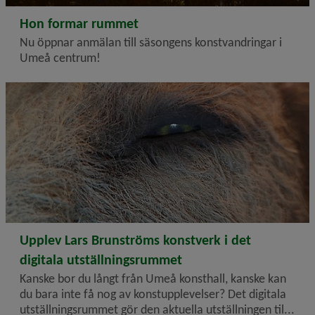
2026-04-27
Hon formar rummet
Nu öppnar anmälan till säsongens konstvandringar i
Umeå centrum!
En närbild på ett lejons öga.
2026-03-16
Upplev Lars Brunströms konstverk i det
digitala utställningsrummet
Kanske bor du långt från Umeå konsthall, kanske kan
du bara inte få nog av konstupplevelser? Det digitala
utställnings­rummet gör den aktuella utställningen til...