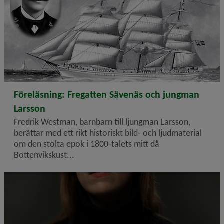
2026-08-06
Föreläsning: Fregatten Sävenäs och jungman
Larsson
Fredrik Westman, barnbarn till ljungman Larsson,
berättar med ett rikt historiskt bild- och ljudmaterial
om den stolta epok i 1800-talets mitt då
Bottenvikskust...