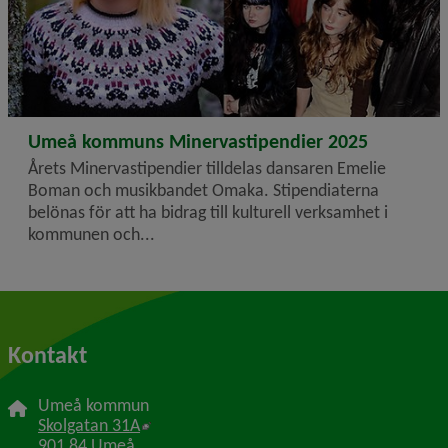
2025-11-03
Umeå kommuns Minervastipendier 2025
Årets Minervastipendier tilldelas dansaren Emelie
Boman och musikbandet Omaka. Stipendiaterna
belönas för att ha bidrag till kulturell verksamhet i
kommunen och...
Kontakt
Umeå kommun
Länk till annan webbplats, öppnas i nytt f
Skolgatan 31A
901 84 Umeå