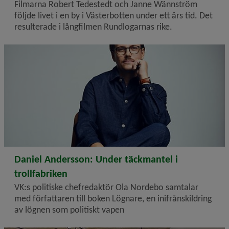
Filmarna Robert Tedestedt och Janne Wännström
följde livet i en by i Västerbotten under ett års tid. Det
resulterade i långfilmen Rundlogarnas rike.
2026-07-20
Daniel Andersson: Under täckmantel i
trollfabriken
VK:s politiske chefredaktör Ola Nordebo samtalar
med författaren till boken Lögnare, en inifrånskildring
av lögnen som politiskt vapen