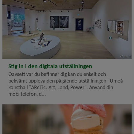
2026-06-30
Stig in i den digitala utställningen
Oavsett var du befinner dig kan du enkelt och
bekvämt uppleva den pågående utställningen i Umeå
konsthall "ARcTic: Art, Land, Power". Använd din
mobiltelefon, d...