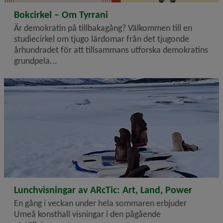
2026-06-17
Bokcirkel – Om Tyrrani
Är demokratin på tillbakagång? Välkommen till en
studiecirkel om tjugo lärdomar från det tjugonde
århundradet för att tillsammans utforska demokratins
grundpela...
2026-05-22
Lunchvisningar av ARcTic: Art, Land, Power
En gång i veckan under hela sommaren erbjuder
Umeå konsthall visningar i den pågående