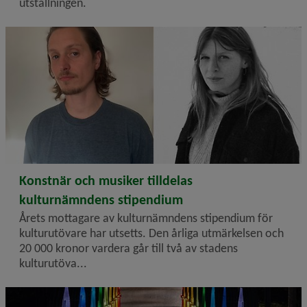
utställningen.
2026-05-20
Konstnär och musiker tilldelas
kulturnämndens stipendium
Årets mottagare av kulturnämndens stipendium för
kulturutövare har utsetts. Den årliga utmärkelsen och
20 000 kronor vardera går till två av stadens
kulturutöva...
Cykelbro belyst i regnbågsfärger.