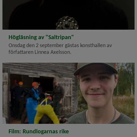
2026-08-06
Högläsning av "Saltripan"
Onsdag den 2 september gästas konsthallen av
författaren Linnea Axelsson.
2026-08-03
Film: Rundlogarnas rike