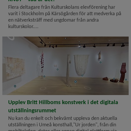
Flera deltagare från Kulturskolans elevförening har
varit i Stockholm på Kärsögården för att medverka på
en nätverksträff med ungdomar från andra
kulturskolor....
2026-01-21
Upplev Britt Hillboms konstverk i det digitala
utställningsrummet
Nu kan du enkelt och bekvämt uppleva den aktuella
utställningen i Umeå konsthall,"Ur jorden", från din
mobiltelefon, dator eller annan digital plattform via