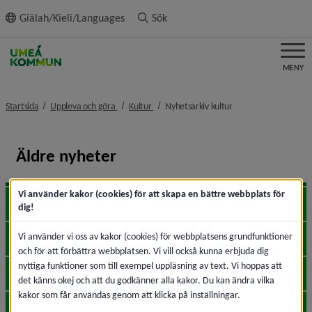
ll innehållet
Giälah/Kieli/Languages
Sök
MENY
nivå i brödsmulenavigeringen
nivå i brödsmulenavigeringen
nivå i brödsmulenavi
Startsida
Uppleva och göra
Kultur
Nyhetsarkiv kultur
Äldre nyheter
Vi använder kakor (cookies) för att skapa en bättre webbplats för
2026
Expa
dig!
Vi använder vi oss av kakor (cookies) för webbplatsens grundfunktioner
2025
Expa
och för att förbättra webbplatsen. Vi vill också kunna erbjuda dig
nyttiga funktioner som till exempel uppläsning av text. Vi hoppas att
2024
Expa
det känns okej och att du godkänner alla kakor. Du kan ändra vilka
kakor som får användas genom att klicka på inställningar.
2023
Expa