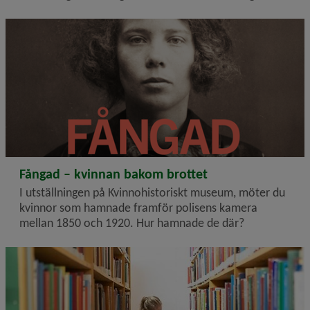
2026-02-25
Fångad – kvinnan bakom brottet
I utställningen på Kvinnohistoriskt museum, möter du
kvinnor som hamnade framför polisens kamera
mellan 1850 och 1920. Hur hamnade de där?