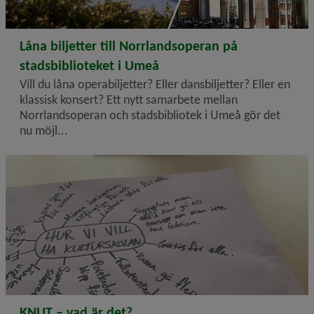
2026-02-09
Låna biljetter till Norrlandsoperan på
stadsbiblioteket i Umeå
Vill du låna operabiljetter? Eller dansbiljetter? Eller en
klassisk konsert? Ett nytt samarbete mellan
Norrlandsoperan och stadsbibliotek i Umeå gör det
nu möjl...
2026-02-06
KNUT – vad är det?