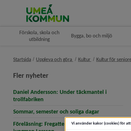
Förskola, skola och
Bygga, bo och miljö
utbildning
nivå i brödsmulenavigeringe
nivå i brödsmulena
Startsida
Uppleva och göra
Kultur
Kultur för senior
Fler nyheter
Daniel Andersson: Under täckmantel i
(öppnar artikeln Daniel Andersson: 
trollfabriken
(öppnar arti
Sommar, semester och soliga dagar
Föreläsning: Fregatten Sävenäs och
Vi använder kakor (cookies) för at
(öppnar artikeln Föreläsning: 