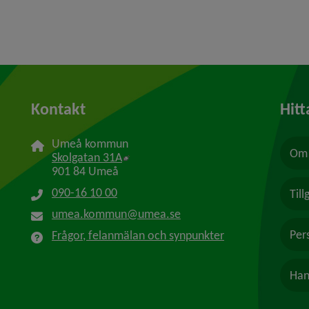
Kontakt
Hitt
Umeå kommun
Om 
Länk till annan webbplats, öppnas i n
Skolgatan 31A
901 84 Umeå
090-16 10 00
Til
umea.kommun@umea.se
Per
Frågor, felanmälan och synpunkter
Han