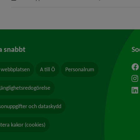
a snabbt
So
webbplatsen
A till Ö
Personalrum
ytt fönster.
lgänglighetsredogörelse
sonuppgifter och dataskydd
tera kakor (cookies)