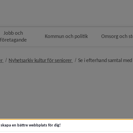
Jobb och
Kommun och politik
Omsorg och s
företagande
n
vigeringen
nivå i brödsmulenavigeringen
nivå i brödsmulenavigeringen
er
Nyhetsarkiv kultur för seniorer
Se i efterhand samtal med
Under täckmantel i trollfabriken)
keln Sommar, semester och soliga dagar)
t skapa en bättre webbplats för dig!
Fregatten Sävenäs och jungman Larsson)