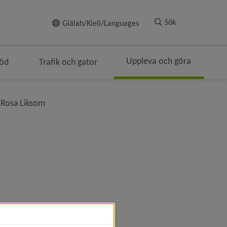
Till innehållet
Sök
Giälah/Kieli/Languages
Uppleva och göra
töd
Trafik och gator
nivå i brödsmulenavigeringen
 Rosa Liksom