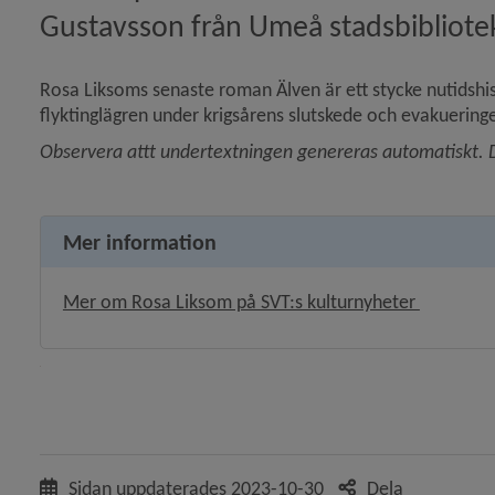
Gustavsson från Umeå stadsbibliote
Rosa Liksoms senaste roman Älven är ett stycke nutidshi
flyktinglägren under krigsårens slutskede och evakuering
Observera attt undertextningen genereras automatiskt. De
Mer information
Länk till
Mer om Rosa Liksom på SVT:s kulturnyheter 
Sidan uppdaterades
2023-10-30
Dela