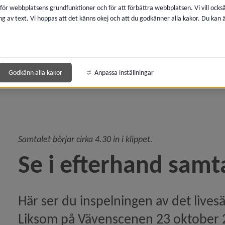
 för webbplatsens grundfunktioner och för att förbättra webbplatsen. Vi vill ocks
ng av text. Vi hoppas att det känns okej och att du godkänner alla kakor. Du kan
l – Om Tyrrani)
undlogarnas rike)
Godkänn alla kakor
Anpassa inställningar
rar till livskvalitet)
ln Se i efterhand om Sápmis Jättinna)
Samtalet börjar cirka 4.30 in i klippet.
e i efterhand samtalet med Harald Larsen om boken ”L
Se i efterhand sam
ed Rosa Liksom)
Här ser du inspelningen av det lives
Se i efterhand: Fredrik Elgh föreläser om konstnären I
Liksom på Vävenscenen 23 oktober 2