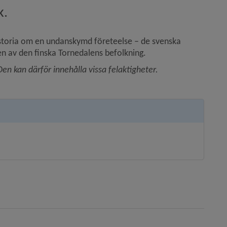
k.
storia om en undanskymd företeelse – de svenska 
en av den finska Tornedalens befolkning.
n kan därför innehålla vissa felaktigheter.
 annan webbplats, öppnas i nytt fönster.