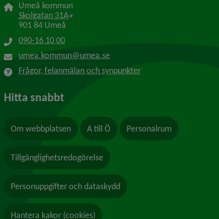
Umeå kommun
Länk till annan webbplats, öppnas i nytt f
Skolgatan 31A
901 84 Umeå
090-16 10 00
umea.kommun@umea.se
Frågor, felanmälan och synpunkter
Hitta snabbt
Om webbplatsen
A till Ö
Personalrum
Tillgänglighetsredogörelse
Personuppgifter och dataskydd
Hantera kakor (cookies)