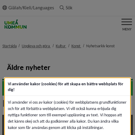
ll innehållet
Giälah/Kieli/Languages
Sök
MENY
nivå i brödsmulenavigeringen
nivå i brödsmulenavigeringen
nivå i brödsmulenavigeringen
nivå i bröds
Startsida
Uppleva och göra
Kultur
Konst
Nyhetsarkiv konst
Äldre nyheter
Vi använder kakor (cookies) för att skapa en bättre webbplats för
2026
Expa
dig!
Nyhetsarkiv konst
Vi använder vi oss av kakor (cookies) för webbplatsens grundfunktioner
och för att förbättra webbplatsen. Vi vill också kunna erbjuda dig
nyttiga funktioner som till exempel uppläsning av text. Vi hoppas att
det känns okej och att du godkänner alla kakor. Du kan ändra vilka
kakor som får användas genom att klicka på inställningar.