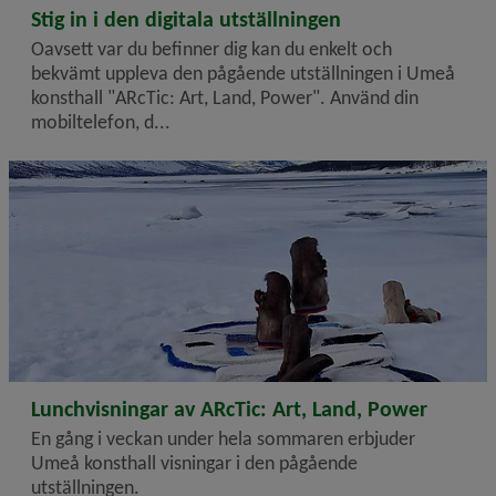
2026-06-30
Stig in i den digitala utställningen
Oavsett var du befinner dig kan du enkelt och
bekvämt uppleva den pågående utställningen i Umeå
konsthall "ARcTic: Art, Land, Power". Använd din
mobiltelefon, d...
2026-05-22
Lunchvisningar av ARcTic: Art, Land, Power
En gång i veckan under hela sommaren erbjuder
Umeå konsthall visningar i den pågående
utställningen.