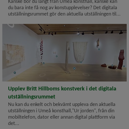
Kanske bor du långt från Umeå konsthall, kanske kan
du bara inte få nog av konstupplevelser? Det digitala
utställnings­rummet gör den aktuella utställningen til...
2026-01-21
Upplev Britt Hillboms konstverk i det digitala
utställningsrummet
Nu kan du enkelt och bekvämt uppleva den aktuella
utställningen i Umeå konsthall,"Ur jorden", från din
mobiltelefon, dator eller annan digital plattform via
det...