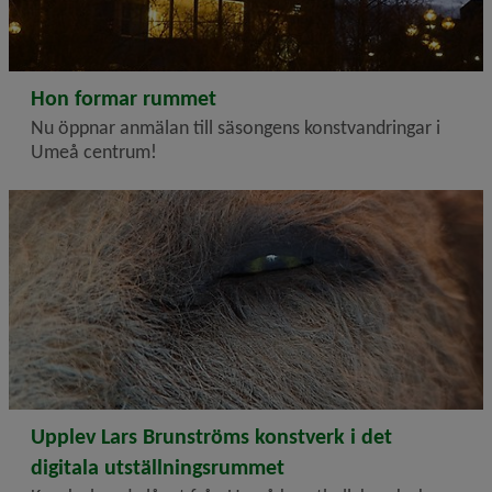
2026-04-27
Hon formar rummet
Nu öppnar anmälan till säsongens konstvandringar i
Umeå centrum!
En närbild på ett lejons öga.
2026-03-16
Upplev Lars Brunströms konstverk i det
digitala utställningsrummet