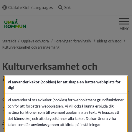
ll innehållet
Giälah/Kieli/Languages
Sök
MENY
nivå i brödsmulenavigeringen
nivå i brödsmulenavigeri
nivå i
Startsida
Uppleva och göra
Föreningar, föreningsliv
Bidrag och stöd
nivå i brödsmulenavigeringen
Kulturverksamhet och arrangemang
Kulturverksamhet och 
arrangemang
Vi använder kakor (cookies) för att skapa en bättre webbplats för
dig!
Inom området ingår verksamhetsstöden: Kulturverksamhet 
och Festivaler och kulturarrangemang. Här ingår även 
Vi använder vi oss av kakor (cookies) för webbplatsens grundfunktioner
utvecklingsstödet Kulturverksamhet och arrangemang. Här 
och för att förbättra webbplatsen. Vi vill också kunna erbjuda dig
finns även Kulturpotten.
nyttiga funktioner som till exempel uppläsning av text. Vi hoppas att
det känns okej och att du godkänner alla kakor. Du kan ändra vilka
Regler för Umeå kommuns stöd till ideella föreningar
 (hela 
kakor som får användas genom att klicka på inställningar.
regelverket, uppdaterat 2026-01-21). Du hittar länkar till 