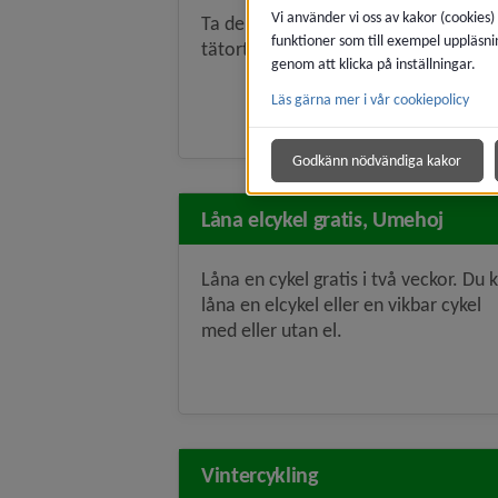
Vi använder vi oss av kakor (cookies)
Ta del av karta över cykelvägar i Um
funktioner som till exempel uppläsni
tätort och kommundelarna.
genom att klicka på inställningar.
Läs gärna mer i vår cookiepolicy
Godkänn nödvändiga kakor
Låna elcykel gratis, Umehoj
Låna en cykel gratis i två veckor. Du 
låna en elcykel eller en vikbar cykel
med eller utan el.
Vintercykling