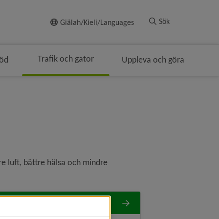
Till innehållet
Sök
Giälah/Kieli/Languages
Trafik och gator
töd
Uppleva och göra
e luft, bättre hälsa och mindre 
uftpumpar