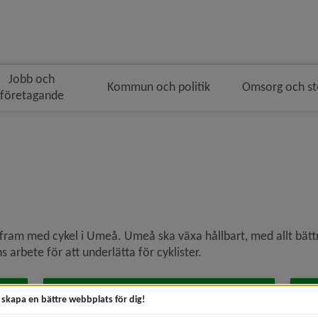
Jobb och
Kommun och politik
Omsorg och s
företagande
ulenavigeringen
i brödsmulenavigeringen
g fram med cykel i Umeå. Umeå ska växa hållbart, med allt bättr
rbete för att underlätta för cyklister.
Cykelparkering
L
t skapa en bättre webbplats för dig!