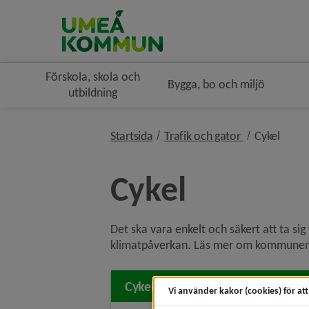
Förskola, skola och
Bygga, bo och miljö
utbildning
nivå i brödsm
nivå 
Startsida
Trafik och gator
Cykel
Cykel
Det ska vara enkelt och säkert att ta si
klimatpåverkan. Läs mer om kommunens a
Cykelkarta
Vi använder kakor (cookies) för at