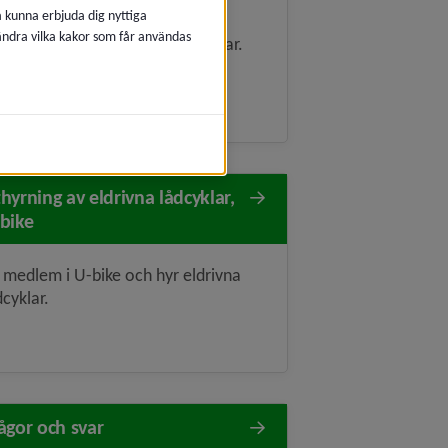
å kunna erbjuda dig nyttiga
mpa cykeldäck, barnvagns- och
 ändra vilka kakor som får användas
llstolshjul med publika luftpumpar.
hyrning av eldrivna lådcyklar,
bike
i medlem i U-bike och hyr eldrivna
dcyklar.
ågor och svar