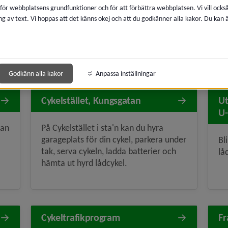
 för webbplatsens grundfunktioner och för att förbättra webbplatsen. Vi vill ocks
eå
Parkera din cykel på rätt sätt så att alla
Pu
ng av text. Vi hoppas att det känns okej och att du godkänner alla kakor. Du kan
kan ta sig fram och så att det ser
ru
trevligt ut.
Godkänn alla kakor
Anpassa inställningar
Cykelstället, Kungsgatan
Ut
U-
kan
På Cykelstället i sta'n kan du hyra
garageplats för din cykel, parkera under
Bl
tak, serva cykeln, ladda batterier och
lå
hämta ut hyrd lådcykel.
Cykeltrafikprogram
Fr