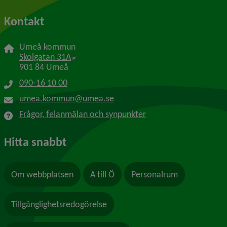
Kontakt
Umeå kommun
Länk till annan webbplats, öppnas i nytt f
Skolgatan 31A
901 84 Umeå
090-16 10 00
umea.kommun@umea.se
Frågor, felanmälan och synpunkter
Hitta snabbt
Om webbplatsen
A till Ö
Personalrum
Tillgänglighetsredogörelse