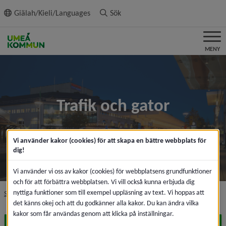
ll innehållet
Giälah/Kieli/Languages
Sök
MENY
Trafik och gator
Vi använder kakor (cookies) för att skapa en bättre webbplats för
dig!
Vi använder vi oss av kakor (cookies) för webbplatsens grundfunktioner
och för att förbättra webbplatsen. Vi vill också kunna erbjuda dig
nyttiga funktioner som till exempel uppläsning av text. Vi hoppas att
nivå i brödsmulenavigeringen
Startsida
Trafik och gator
det känns okej och att du godkänner alla kakor. Du kan ändra vilka
kakor som får användas genom att klicka på inställningar.