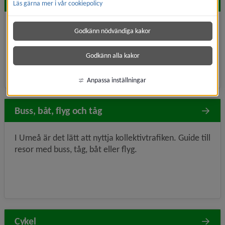
Hitta snabbt
Läs gärna mer i vår cookiepolicy
Cykling
Färdtjänst
Nyheter
Parkering
Godkänn nödvändiga kakor
Godkänn alla kakor
Anpassa inställningar
Buss, båt, flyg och tåg
I Umeå är det lätt att nyttja kollektivtrafiken. Guide till
resor med buss, tåg, båt eller flyg.
Cykel