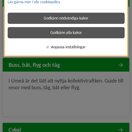
Hitta snabbt
Läs gärna mer i vår cookiepolicy
Cykling
Färdtjänst
Nyheter
Parkering
Godkänn nödvändiga kakor
Godkänn alla kakor
Anpassa inställningar
Buss, båt, flyg och tåg
I Umeå är det lätt att nyttja kollektivtrafiken. Guide till
resor med buss, tåg, båt eller flyg.
Cykel