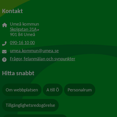
Kontakt
Umeå kommun
Länk till annan webbplats, öppnas i nytt f
Skolgatan 31A
901 84 Umeå
090-16 10 00
umea.kommun@umea.se
Frågor, felanmälan och synpunkter
Hitta snabbt
Om webbplatsen
A till Ö
Personalrum
Tillgänglighetsredogörelse