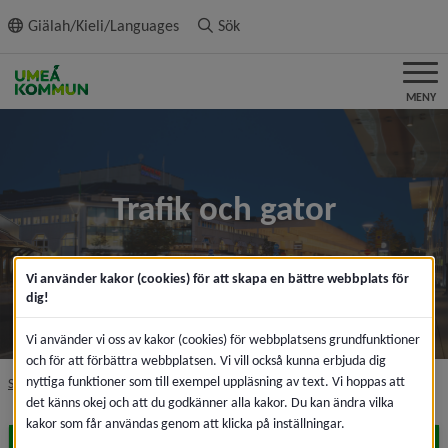
ll innehållet
Giälah/Kieli/Languages
Sök
MENY
Trafik och gator
Vi använder kakor (cookies) för att skapa en bättre webbplats för
dig!
Vi använder vi oss av kakor (cookies) för webbplatsens grundfunktioner
och för att förbättra webbplatsen. Vi vill också kunna erbjuda dig
nyttiga funktioner som till exempel uppläsning av text. Vi hoppas att
nivå i brödsmulenavigeringen
Startsida
Trafik och gator
det känns okej och att du godkänner alla kakor. Du kan ändra vilka
kakor som får användas genom att klicka på inställningar.