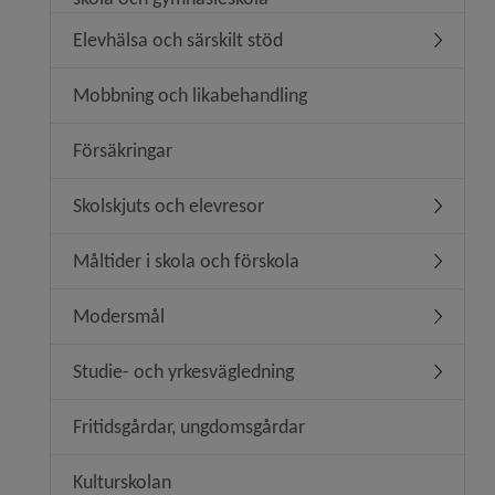
Elevhälsa och särskilt stöd
Undermeny
Mobbning och likabehandling
Försäkringar
Skolskjuts och elevresor
Undermen
Måltider i skola och förskola
Undermeny
Modersmål
Undermen
Studie- och yrkesvägledning
Undermen
Fritidsgårdar, ungdomsgårdar
Kulturskolan