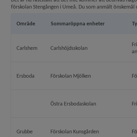
förskolan Stengången i Umeå. Du som anmält önskemål o
 för Elevhälsa och särskilt stöd
Område
Sommaröppna enheter
T
Fr
Carlshem
Carlshöjdsskolan
an
y för Skolskjuts och elevresor
 för Måltider i skola och förskola
Ersboda
Förskolan Mjölken
Fö
y för Modersmål
Östra Ersbodaskolan
Fr
y för Studie- och yrkesvägledning
Grubbe
Förskolan Kunsgården
Fö