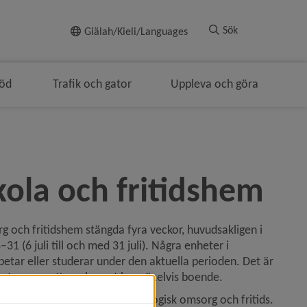
Till innehållet
Sök
Giälah/Kieli/Languages
töd
Trafik och gator
Uppleva och göra
navigeringen
la och fritidshem
och fritidshem stängda fyra veckor, huvudsakligen i 
(6 juli till och med 31 juli). Några enheter i 
tar eller studerar under den aktuella perioden. Det är 
ster, oavsett om barnet har växelvis boende.
e i kommunal förskola, pedagogisk omsorg och fritids. 