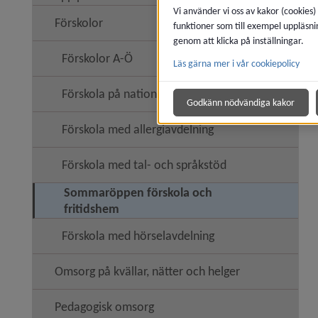
Vi använder vi oss av kakor (cookies)
Förskolor
funktioner som till exempel uppläsni
Undermen
genom att klicka på inställningar.
Förskolor A-Ö
Läs gärna mer i vår cookiepolicy
Förskola på nationellt minoritetsspråk
Godkänn nödvändiga kakor
Förskola med allergiavdelning
Förskola med tal- och språkstöd
Sommaröppen förskola och
fritidshem
Förskola med hörselavdelning
Omsorg på kvällar, nätter och helger
Pedagogisk omsorg