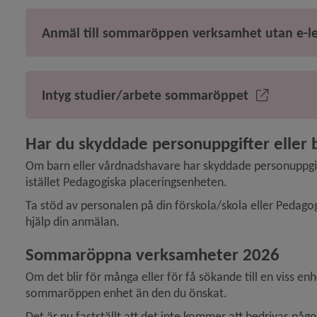
y för Öppna förskolor
Anmäl till sommaröppen verksamhet utan e-l
 för Måltider i förskolan
Intyg studier/arbete sommaröppet
y för Grundskola
Har du skyddade personuppgifter eller
Om barn eller vårdnadshavare har skyddade personuppgifte
istället Pedagogiska placeringsenheten.
Ta stöd av personalen på din förskola/skola eller Pedago
ny för Gymnasium
hjälp din anmälan.
y för Anpassad gymnasieskola
Sommaröppna verksamheter 2026
Om det blir för många eller för få sökande till en viss e
y för Vuxenutbildning
sommaröppen enhet än den du önskat. 
y för Mottagande av nyanlända i förskola, skola och gymnasieskola
Det är nu fastställt att det inte kommer att bedrivas nå