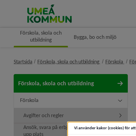
Förskola, skola och
Bygga, bo och miljö
utbildning
nivå i brödsmule
nivå 
Startsida
Förskola, skola och utbildning
Förskola
Fö
Förskola, skola och utbildning
Förskola
Undermen
Avgifter och regler
Undermeny
Ansök, svara på erbjudande eller säg
Vi använder kakor (cookies) för at
Undermeny
upp plats