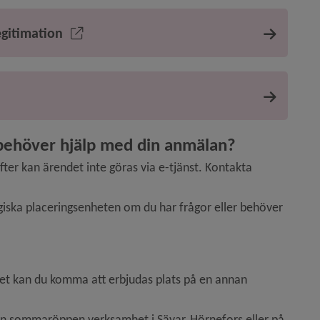
egitimation
 behöver hjälp med din anmälan?
r kan ärendet inte göras via e-tjänst. Kontakta 
giska placeringsenheten om du har frågor eller behöver 
nhet kan du komma att erbjudas plats på en annan 
gon sommaröppen verksamhet i Sävar, Hörnefors eller på 