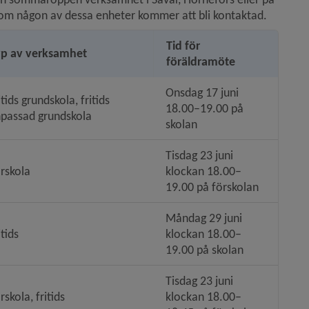
m någon av dessa enheter kommer att bli kontaktad.
Tid för 
yp av verksamhet
föräldramöte
Onsdag 17 juni 
itids grundskola, fritids 
18.00–19.00 på 
passad grundskola
skolan
Tisdag 23 juni 
rskola
klockan 18.00–
19.00 på förskolan
Måndag 29 juni 
itids
klockan 18.00–
19.00 på skolan
Tisdag 23 juni 
rskola, fritids
klockan 18.00–