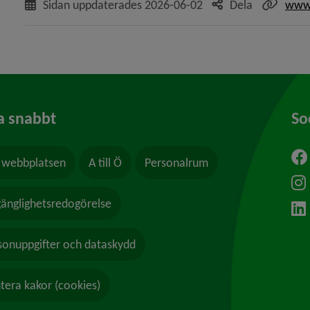
Sidan uppdaterades
2026-06-02
Dela
www.
a snabbt
So
webbplatsen
A till Ö
Personalrum
ytt fönster.
lgänglighetsredogörelse
sonuppgifter och dataskydd
tera kakor (cookies)