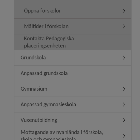
Öppna förskolor
Undermen
Måltider i förskolan
Undermeny
Kontakta Pedagogiska
placeringsenheten
Grundskola
Undermen
Anpassad grundskola
Gymnasium
Underme
Anpassad gymnasieskola
Undermen
Vuxenutbildning
Undermen
Mottagande av nyanlända i förskola,
Undermen
skola och gymnasieskola