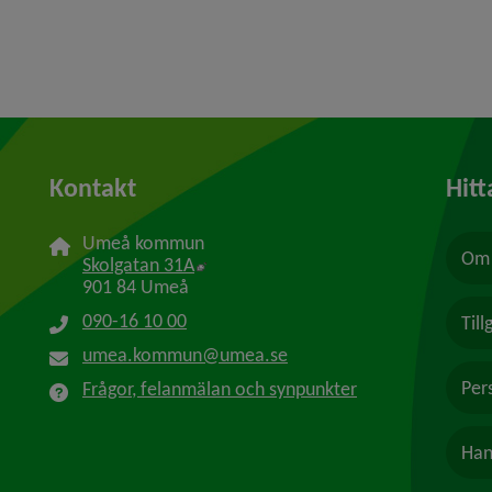
Kontakt
Hitt
Umeå kommun
Om 
Länk till annan webbplats, öppnas i n
Skolgatan 31A
901 84 Umeå
090-16 10 00
Til
umea.kommun@umea.se
Per
Frågor, felanmälan och synpunkter
Han