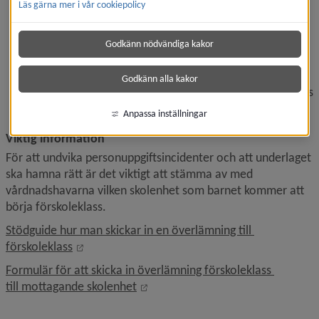
Läs gärna mer i vår cookiepolicy
Bedöms det att överlämning ska ske är det endast 
relevant
 information som ska lämnas över.
Tänk på att vårdnadshavarna behöver ge sitt 
Godkänn nödvändiga kakor
medgivande då det råder sekretess mellan förskola 
och skola.
Godkänn alla kakor
Ingen annan information om enskilda barn ska lämnas 
över på något annat sätt.
Anpassa inställningar
Viktig information
För att undvika personuppgiftsincidenter och att underlaget 
ska hamna rätt är det viktigt att stämma av med 
vårdnadshavarna vilken skolenhet som barnet kommer att 
börja förskoleklass.
Stödguide hur man skickar in en överlämning till 
Länk till annan webbplats, öppnas i nytt fönste
förskoleklass
Formulär för att skicka in överlämning förskoleklass 
Länk till annan webbplats, öppnas 
till mottagande skolenhet