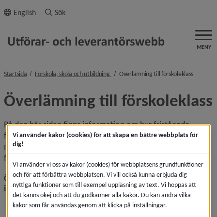
ll innehållet
English
Sök
MENY
nivå i brödsmulenavigeringen
nivå i b
Startsida
Förskola, skola och utbildning
Överlämning till förskoleklass
Överlämning till förskoleklass
På den här sidan finns information om hur fristående 
förskolor eller pedagogisk omsorg gör överlämningar till 
Vi använder kakor (cookies) för att skapa en bättre webbplats för
dig!
mottagande grundskola i Umeå kommun om barnet börjar 
förskoleklass i en kommunal grund­skola.
Vi använder vi oss av kakor (cookies) för webbplatsens grundfunktioner
och för att förbättra webbplatsen. Vi vill också kunna erbjuda dig
Överlämning om enskilda barn sker endast om relevant 
nyttiga funktioner som till exempel uppläsning av text. Vi hoppas att
information finns
det känns okej och att du godkänner alla kakor. Du kan ändra vilka
Finns inte relevant information sker ingen 
kakor som får användas genom att klicka på inställningar.
överlämning gällande det enskilda barnet.