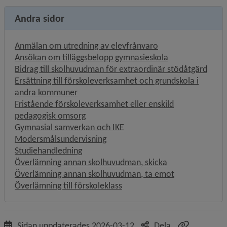
Andra sidor
Anmälan om utredning av elevfrånvaro
Ansökan om tilläggsbelopp gymnasieskola
Bidrag till skolhuvudman för extraordinär stödåtgärd
Ersättning till förskoleverksamhet och grundskola i
andra kommuner
Fristående förskoleverksamhet eller enskild
pedagogisk omsorg
Gymnasial samverkan och IKE
Modersmålsundervisning
Studiehandledning
Överlämning annan skolhuvudman, skicka
Överlämning annan skolhuvudman, ta emot
Överlämning till förskoleklass
Sidan uppdaterades
2026-03-12
Dela