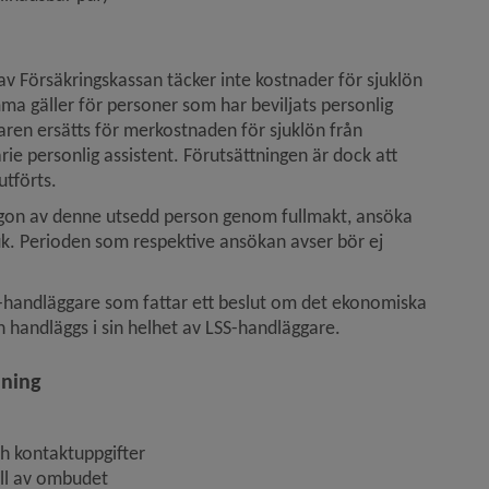
v Försäkringskassan täcker inte kostnader för sjuklön 
mma gäller för personer som har beviljats personlig 
ren ersätts för merkostnaden för sjuklön från 
e personlig assistent. Förutsättningen är dock att 
utförts.
ågon av denne utsedd person genom fullmakt, ansöka 
uk. Perioden som respektive ansökan avser bör ej 
handläggare som fattar ett beslut om det ekonomiska 
n handläggs i sin helhet av LSS-handläggare.
dning
h kontaktuppgifter
all av ombudet