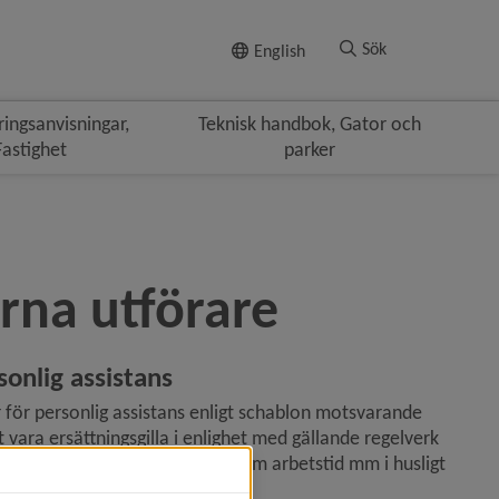
Till innehållet
Sök
English
ringsanvisningar,
Teknisk handbok, Gator och
Fastighet
parker
erna utförare
sonlig
 assistans
för personlig assistans enligt schablon motsvarande 
vara ersättningsgilla i enlighet med gällande regelverk 
de (1993:387), Lag (1970:943) om arbetstid mm i husligt 
och gällande kollektivavtal.