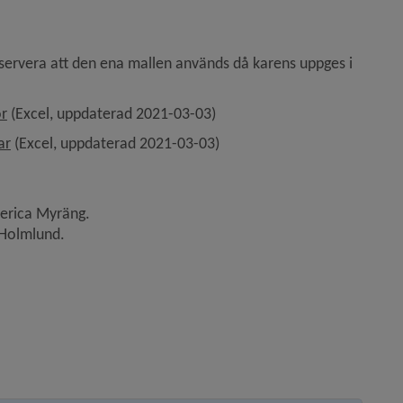
ervera att den ena mallen används då karens uppges i 
, 13.2 kB, öppnas i nytt fönster.
or
 (Excel, uppdaterad 2021-03-03)
, 13.2 kB, öppnas i nytt fönster.
ar
 (Excel, uppdaterad 2021-03-03)
Merica Myräng.
a Holmlund.