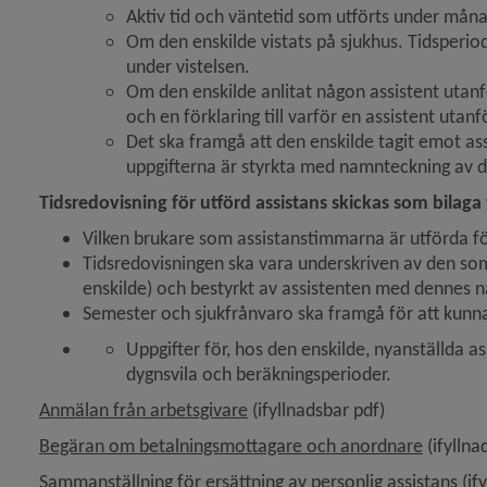
Aktiv tid och väntetid som utförts under mån
Om den enskilde vistats på sjukhus. Tidsperio
under vistelsen.
Om den enskilde anlitat någon assistent utanf
och en förklaring till varför en assistent utanf
Det ska framgå att den enskilde tagit emot ass
uppgifterna är styrkta med namnteckning av d
Tidsredovisning för utförd assistans skickas som bilaga 
Vilken brukare som assistanstimmarna är utförda fö
Tidsredovisningen ska vara underskriven av den som 
enskilde) och bestyrkt av assistenten med dennes 
Semester och sjukfrånvaro ska framgå för att kun
Uppgifter för, hos den enskilde, nyanställda as
dygnsvila och beräkningsperioder.
, 157.3 kB, öppnas i nytt fönste
Anmälan från arbetsgivare
 (ifyllnadsbar pdf)
, 134.3 
Begäran om betalningsmottagare och anordnare
 (ifylln
, 
Sammanställning för ersättning av personlig assistans (
if