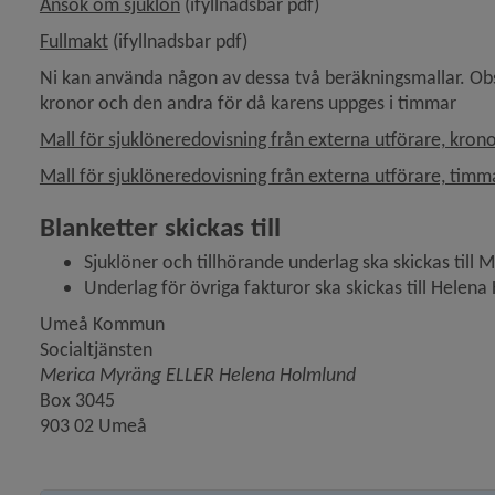
, 150.6 kB.
Ansök om sjuklön
 (ifyllnadsbar pdf)
, 193.6 kB, öppnas i nytt fönster.
Fullmakt
 (ifyllnadsbar pdf)
Ni kan använda någon av dessa två beräkningsmallar. Obs
kronor och den andra för då karens uppges i timmar
Mall för sjuklöneredovisning från externa utförare, kron
Mall för sjuklöneredovisning från externa utförare, timm
Blanketter skickas till
Sjuklöner och tillhörande underlag ska skickas till 
Underlag för övriga fakturor ska skickas till Helen
Umeå Kommun
Socialtjänsten
Merica Myräng ELLER Helena Holmlund
Box 3045
903 02 Umeå