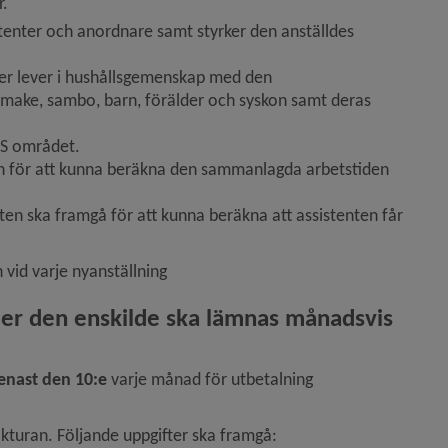
r.
stenter och anordnare samt styrker den anställdes 
ler lever i hushållsgemenskap med den 
make, sambo, barn, förälder och syskon samt deras 
ES området.
n för att kunna beräkna den sammanlagda arbetstiden 
ten ska framgå för att kunna beräkna att assistenten får 
 vid varje nyanställning
ler den enskilde ska lämnas månadsvis 
senast den 10:e 
varje månad för utbetalning 
kturan. Följande uppgifter ska framgå: