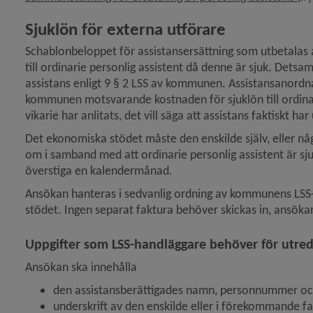
Sjuklön för externa utförare
Schablonbeloppet för assistansersättning som utbetalas a
till ordinarie personlig assistent då denne är sjuk. Detsa
assistans enligt 9 § 2 LSS av kommunen. Assistansanordna
kommunen motsvarande kostnaden för sjuklön till ordinari
vikarie har anlitats, det vill säga att assistans faktiskt har 
Det ekonomiska stödet måste den enskilde själv, eller n
om i samband med att ordinarie personlig assistent är sj
överstiga en kalendermånad.
Ansökan hanteras i sedvanlig ordning av kommunens LSS-
stödet. Ingen separat faktura behöver skickas in, ansöka
Uppgifter som LSS-handläggare behöver för utre
Ansökan ska innehålla
den assistansberättigades namn, personnummer oc
underskrift av den enskilde eller i förekommande f