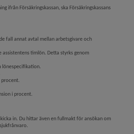
ning ifrån Försäkringskassan, ska Försäkringskassans 
de fall annat avtal mellan arbetsgivare och 
e assistentens timlön. Detta styrks genom 
m lönespecifikation.
.
i procent.
nsion i procent.
skicka in. Du hittar även en fullmakt för ansökan om 
sjukfrånvaro.