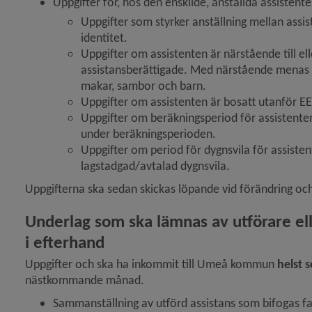
Uppgifter för, hos den enskilde, anställda assistente
Uppgifter som styrker anställning mellan assi
identitet.
Uppgifter om assistenten är närstående till el
assistansberättigade. Med närstående menas 
makar, sambor och barn.
Uppgifter om assistenten är bosatt utanför E
Uppgifter om beräkningsperiod för assistente
under beräkningsperioden.
Uppgifter om period för dygnsvila för assisten
lagstadgad/avtalad dygnsvila.
Uppgifterna ska sedan skickas löpande vid förändring och
Underlag som ska lämnas av utförare el
i efterhand
Uppgifter och ska ha inkommit till Umeå kommun 
helst 
nästkommande månad.
Sammanställning av utförd assistans som bifogas fa