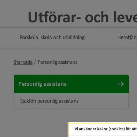
Förskola, skola och utbildning
Hemtjän
nivå i brödsmulenavigeringe
Startsida
Personlig assistans
Personlig assistans
Sjuklön personlig assistans
Vi använder kakor (cookies) för at