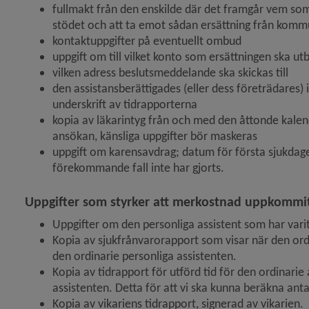
fullmakt från den enskilde där det framgår vem som
stödet och att ta emot sådan ersättning från kom
kontaktuppgifter på eventuellt ombud
uppgift om till vilket konto som ersättningen ska utbe
vilken adress beslutsmeddelande ska skickas till
den assistansberättigades (eller dess företrädares) i
underskrift av tidrapporterna
kopia av läkarintyg från och med den åttonde kalend
ansökan, känsliga uppgifter bör maskeras
uppgift om karensavdrag; datum för första sjukdagen
förekommande fall inte har gjorts.
Uppgifter som styrker att merkostnad uppkommi
Uppgifter om den personliga assistent som har var
Kopia av sjukfrånvarorapport som visar när den ordin
den ordinarie personliga assistenten.
Kopia av tidrapport för utförd tid för den ordinarie 
assistenten. Detta för att vi ska kunna beräkna anta
Kopia av vikariens tidrapport, signerad av vikarien.