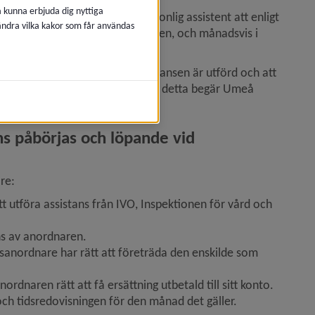
å kunna erbjuda dig nyttiga
 eller uppdragsgivare åt en personlig assistent att enligt 
 ändra vilka kakor som får användas
utföras, vid ändrade förhållanden, och månadsvis i 
 under förutsättning att assistansen är utförd och att 
, för att kunna ta ställning till detta begär Umeå 
s påbörjas och löpande vid 
re:
t utföra assistans från IVO, Inspektionen för vård och 
ans av anordnaren.
sanordnare har rätt att företräda den enskilde som 
dnaren rätt att få ersättning utbetald till sitt konto. 
h tidsredovisningen för den månad det gäller.