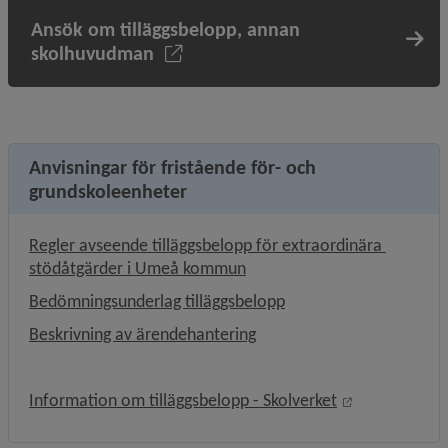
Ansök om tilläggsbelopp, annan
skolhuvudman
Anvisningar för fristående för- och
grundskoleenheter
Regler avseende tilläggsbelopp för extraordinära 
, 520.6 kB, öppnas i nytt fön
stödåtgärder i Umeå kommun
, 479.7 kB, öppnas i nyt
Bedömningsunderlag tilläggsbelopp
, 123.9 kB, öppnas i nytt fö
Beskrivning av ärendehantering
Länk till ann
Information om tilläggsbelopp - Skolverket