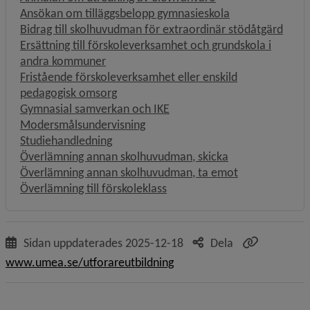
Ansökan om tilläggsbelopp gymnasieskola
Bidrag till skolhuvudman för extraordinär stödåtgärd
Ersättning till förskoleverksamhet och grundskola i
andra kommuner
Fristående förskoleverksamhet eller enskild
pedagogisk omsorg
Gymnasial samverkan och IKE
Modersmålsundervisning
Studiehandledning
Överlämning annan skolhuvudman, skicka
Överlämning annan skolhuvudman, ta emot
Överlämning till förskoleklass
Sidan uppdaterades
2025-12-18
Dela
www.umea.se/utforareutbildning