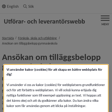
ll innehållet
English
Sök
MENY
nivå i brödsmulenavigeringen
Startsida
Förskola, skola och utbildning
nivå i brödsmulenavigeringen
Ansökan om tilläggsbelopp gymnasieskola
Ansökan om tilläggsbelopp 
gymnasieskola
Vi använder kakor (cookies) för att skapa en bättre webbplats för
dig!
Bidrag till skolhuvudman för extraordinär stödåtgärd
Vi använder vi oss av kakor (cookies) för webbplatsens grundfunktioner
För barn eller elev med extraordinärt stödbehov kan 
och för att förbättra webbplatsen. Vi vill också kunna erbjuda dig
fristående och kommunal huvudman, utöver 
nyttiga funktioner som till exempel uppläsning av text. Vi hoppas att
grundbeloppet, ansöka om tilläggsbelopp. Tilläggsbeloppet 
det känns okej och att du godkänner alla kakor. Du kan ändra vilka
är inte tänkt att totalfinansiera den extraordinära 
kakor som får användas genom att klicka på inställningar.
stödinsatsen då stöd till barn och elever också ingår i 