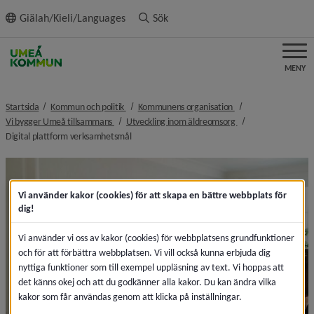
ll innehållet
Giälah/Kieli/Languages
Sök
MENY
nivå i brödsmulenavigeringen
nivå i brödsmulenavi
Startsida
Kommun och politik
Kommunens organisation
nivå i brödsmulenavigeringen
nivå i brödsmulenav
Vi bygger Umeå tillsammans
Utveckling inom äldreomsorg
nivå i brödsmulenavigeringen
Digital plattform verksamhetsmål
Vi använder kakor (cookies) för att skapa en bättre webbplats för
dig!
Vi använder vi oss av kakor (cookies) för webbplatsens grundfunktioner
och för att förbättra webbplatsen. Vi vill också kunna erbjuda dig
nyttiga funktioner som till exempel uppläsning av text. Vi hoppas att
det känns okej och att du godkänner alla kakor. Du kan ändra vilka
kakor som får användas genom att klicka på inställningar.