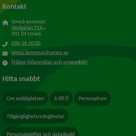
Kontakt
Umeå kommun
Länk till annan webbplats, öppnas i nytt f
Skolgatan 31A
901 84 Umeå
090-16 10 00
umea.kommun@umea.se
Frågor, felanmälan och synpunkter
Hitta snabbt
Om webbplatsen
A till Ö
Personalrum
Tillgänglighetsredogörelse
Personuppgifter och dataskydd