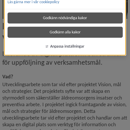
Läs gärna mer i vår cookiepolicy
Godkänn nödvändiga kakor
Digital plattform 
Godkänn alla kakor
verksamhetsmål
Anpassa inställningar
Införande av digital plattform och struktur 
för uppföljning av verksamhets­mål.
Vad?
Utvecklingsarbete som tar vid efter projektet Vision, mål 
och strategier. Det projektets syfte var att skapa en 
styrmodell som säkerställer äldreomsorgens insatser och 
preventiva arbete. I projektet ingick framtagande av vision, 
mål och strategier för äldreomsorgen. Detta 
utvecklingsarbete tar vid efter projektet och handlar om att 
skapa en digital plats som verktyg för information och 