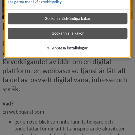
Läs gärna mer i vår cookiepolicy
Godkänn nödvändiga kakor
Digitala seniortorget
Godkänn alla kakor
Utifrån tjänstedesignprojektet som 
Anpassa inställningar
genomfördes 2021 prioriterades 
förverkligandet av idén om en digital 
plattform, en webbaserad tjänst är lätt att 
ta del av, oavsett digital vana, intresse och 
språk.
Vad?
En webbtjänst som
ger en överblick som inte funnits tidigare och 
underlättar för dig att hitta inspirerande aktiviteter, 