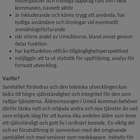
mötesplatser och frivilliga uppdrag runt om i hela 
kommunen, oavsett aktör
är inkluderande och känns trygg att använda, har 
tydliga avsändare och lösningar vid eventuellt 
anmälningsförfarande
når större andel av Umeåborna, bland annat genom 
delar funktion
har kartfunktion utifrån tillgänglighetsperspektivet
möjliggör att ta ut statistik för uppföljning, analys för 
fortsatt utveckling.
Varför?
Samhället förändras och den tekniska utvecklingen kan 
bidra till högre självständighet och integritet för den som 
nyttjar tjänsterna. Äldreomsorgen i Umeå kommun behöver 
därför tänka nytt och erbjuda andra och nya tjänster än vad 
som erbjuds idag för att kunna öka andelen äldre som lever 
ett självständigt och gott liv i ordinärt boende. En viktig del 
och en förutsättning är samverkan med det omgivande 
samhället och med seniorer som medskapare. Initiativ för 