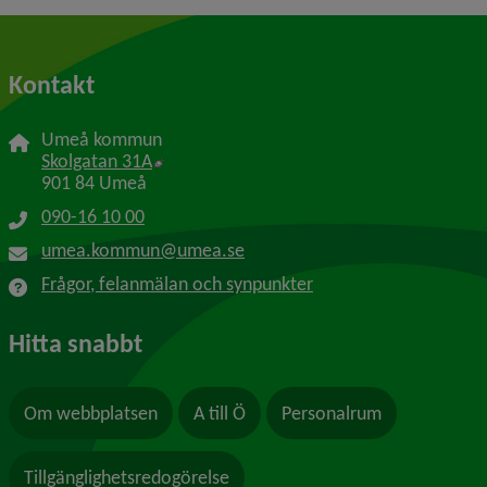
Kontakt
Umeå kommun
Länk till annan webbplats, öppnas i nytt f
Skolgatan 31A
901 84 Umeå
090-16 10 00
umea.kommun@umea.se
Frågor, felanmälan och synpunkter
Hitta snabbt
Om webbplatsen
A till Ö
Personalrum
Tillgänglighetsredogörelse