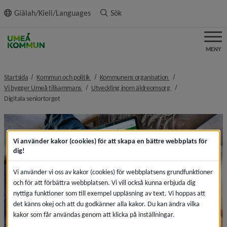
ll innehållet
Giälah/Kieli/Languages
Sök
MENY
nivå i brödsmulenavigeringen
nivå i brödsmulenavi
Startsida
Kommun och politik
Kommunens organisation
nivå i brödsmulenavigeringen
nivå i brödsmulenav
Vi bygger Umeå tillsammans
Utveckling inom äldreomsorg
nivå i brödsmulenavigeringen
Digitala seniortorget
Vi använder kakor (cookies) för att skapa en bättre webbplats för
dig!
Vi använder vi oss av kakor (cookies) för webbplatsens grundfunktioner
och för att förbättra webbplatsen. Vi vill också kunna erbjuda dig
nyttiga funktioner som till exempel uppläsning av text. Vi hoppas att
det känns okej och att du godkänner alla kakor. Du kan ändra vilka
kakor som får användas genom att klicka på inställningar.