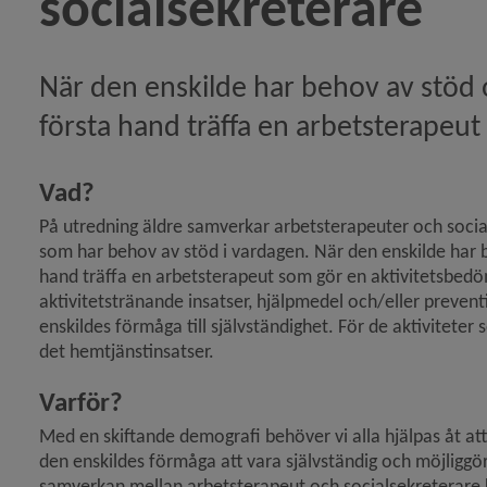
socialsekreterare
När den enskilde har behov av stöd o
första hand träffa en arbetsterapeu
Vad?
På utredning äldre samverkar arbetsterapeuter och socialse
som har behov av stöd i vardagen. När den enskilde har b
hand träffa en arbetsterapeut som gör en aktivitetsbedö
aktivitets­tränande insatser, hjälpmedel och/eller preventi
enskildes förmåga till självständighet. För de aktiviteter 
det hemtjänstinsatser.
Varför?
Med en skiftande demografi behöver vi alla hjälpas åt att ge
den enskildes förmåga att vara självständig och möjliggö
samverkan mellan arbetsterapeut och socialsekreterare kan