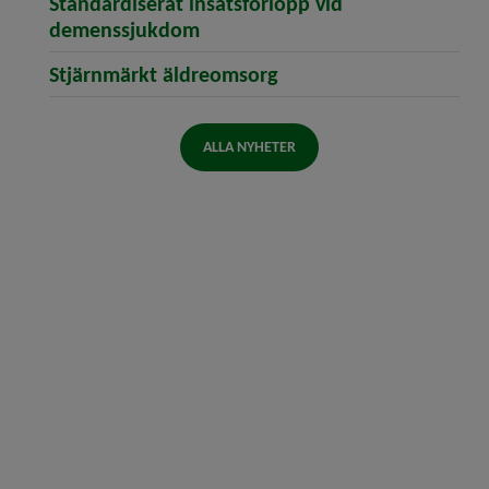
Standardiserat insatsförlopp vid
demenssjukdom
Stjärnmärkt äldreomsorg
ALLA NYHETER