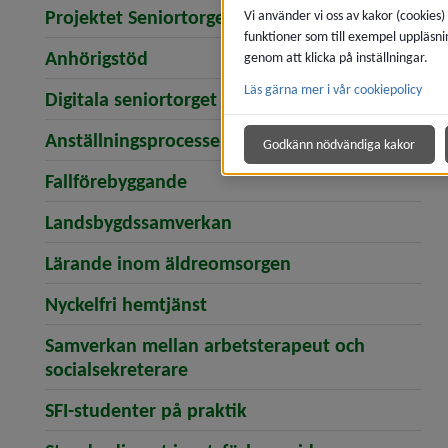
Projektet Seniortorget
Vi använder vi oss av kakor (cookies)
funktioner som till exempel uppläsni
Anhörigstöd
genom att klicka på inställningar.
Läs gärna mer i vår cookiepolicy
Digitala seniortorget
Anställningsprocessen
Godkänn nödvändiga kakor
Fallförebyggande
Landsbygdssamverkan
Lärande inom äldreomsorgen
Nyckelfri hemtjänst
Samverkan mellan arbetsterapeut och
socialsekreterare
SFI-studenter på praktik