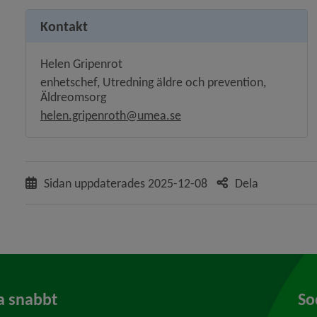
Kontakt
Helen Gripenrot
enhetschef, Utredning äldre och prevention,
Äldreomsorg
helen.gripenroth@umea.se
Sidan uppdaterades
2025-12-08
Dela
a snabbt
So