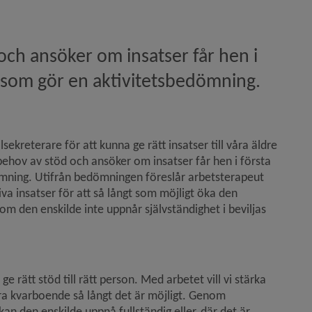
ch ansöker om insatser får hen i 
t som gör en aktivitetsbedömning.
kreterare för att kunna ge rätt insatser till våra äldre 
ehov av stöd och ansöker om insatser får hen i första 
mning. Utifrån bedömningen föreslår arbetsterapeut 
va insatser för att så långt som möjligt öka den 
som den enskilde inte uppnår självständighet i beviljas 
 rätt stöd till rätt person. Med arbetet vill vi stärka 
ra kvarboende så långt det är möjligt. Genom 
 den enskilde uppnå fullständig eller, där det är 