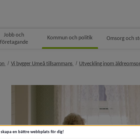
Jobb och
Kommun och politik
Omsorg och s
företagande
gen
nivå i brödsmulenavigeringen
nivå i brödsmulenavigeringen
ion
Vi bygger Umeå tillsammans
Utveckling inom äldreomso
ivå i brödsmulenavigeringen
t skapa en bättre webbplats för dig!