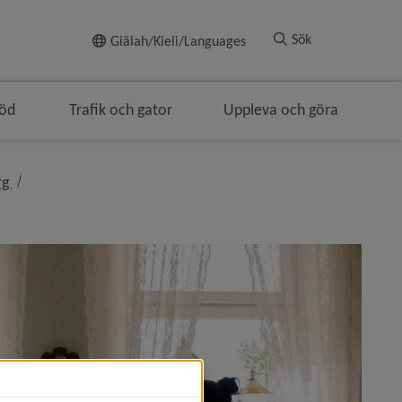
Till innehållet
Sök
Giälah/Kieli/Languages
töd
Trafik och gator
Uppleva och göra
nivå i brödsmulenavigeringen
rg