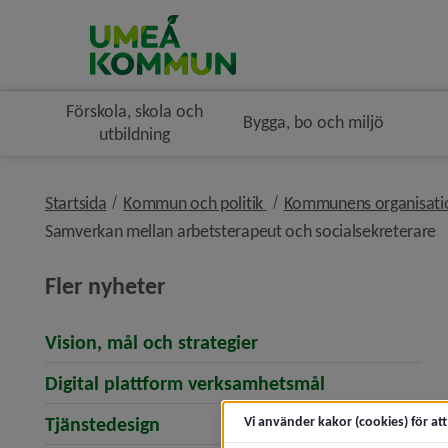
Förskola, skola och
Bygga, bo och miljö
utbildning
nivå i brödsmulenavigerin
Startsida
Kommun och politik
Kommunens organisat
n
Samverkan mellan arbetsterapeut och socialsekreterare
Fler nyheter
Vision, mål och strategier
Digital plattform verksamhetsmål
Tjänstedesign
Vi använder kakor (cookies) för at