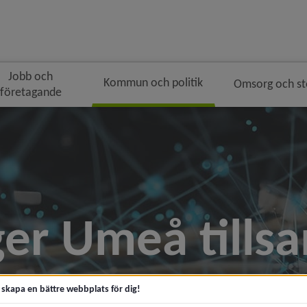
Jobb och
Kommun och politik
Omsorg och s
företagande
ger Umeå till
t skapa en bättre webbplats för dig!