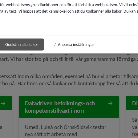
 för webbplatsens grundfunktioner och för att förbättra webbplatsen. Vi vill ocks
ng av text. Vi hoppas att det känns okej och att du godkänner alla kakor. Du kan
ödsmulenavigeringen
nivå i brödsmulenavigeringen
nivå i brödsmu
nens organisation
Vi bygger Umeå tillsammans
er att växa, hela tiden med sikte på ett hållbart, jämställt, kli
Godkänn alla kakor
Anpassa inställningar
rbete och digital omställning, vi samarbetar med företag, univ
mart. Vi har stor tro på och tillit till vår gemensamma förmåga
betssätt inom olika områden, exempel på hur vi arbetar tillsam
att bo på. Här finns också länkar och kontaktuppgifter så att du
Datadriven befolknings- och
Di
kompetenstillväxt i norr
Så
ka
va
Umeå, Luleå och Örnsköldsvik testar
fö
nya sätt att arbeta med