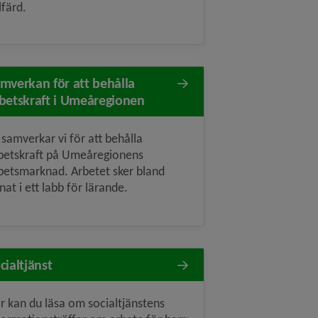
lfärd.
mverkan för att behålla
betskraft i Umeåregionen
 samverkar vi för att behålla
betskraft på Umeåregionens
betsmarknad. Arbetet sker bland
nat i ett labb för lärande.
cialtjänst
r kan du läsa om socialtjänstens