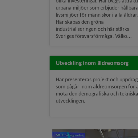
olika investeringar. Här byggs attrakt
urbana miljöer som erbjuder hållbar
livsmiljöer för människor i alla åldrar.
Här skapas den gröna
industrialiseringen och här stärks
Sveriges försvarsförmåga. Välko...
Utveckling inom äldreomsorg
Här presenteras projekt och uppdrag
som pågår inom äldreomsorgen för a
möta den demografiska och teknisk
utvecklingen.