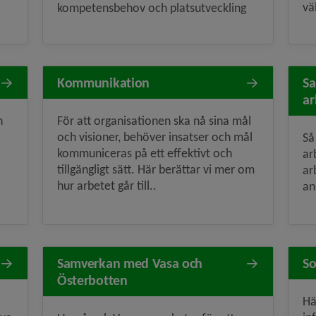
vä
kompetensbehov och platsutveckling
Kommunikation
Sa
ar
n
För att organisationen ska nå sina mål
och visioner, behöver insatser och mål
Så
kommuniceras på ett effektivt och
ar
tillgängligt sätt. Här berättar vi mer om
ar
hur arbetet går till..
an
Samverkan med Vasa och
So
Österbotten
Hä