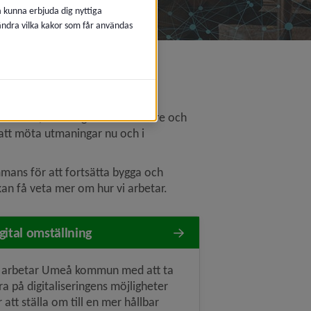
å kunna erbjuda dig nyttiga
 ändra vilka kakor som får användas
lenavigeringen
matneutralt och tryggt samhälle. 
ersitet, föreningar och invånare och 
 att möta utmaningar nu och i 
mans för att fortsätta bygga och 
 kan få veta mer om hur vi arbetar.
gital omställning
 arbetar Umeå kommun med att ta
ra på digitaliseringens möjligheter
r att ställa om till en mer hållbar