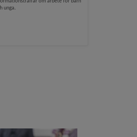
formationsträffar om arbete för barn
h unga.