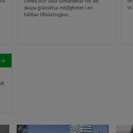
iva
in
Umeå och Vasa samarbetar för att
a
oc
skapa gränslösa möjligheter i en
hållbar tillväxtregion.
tt
a