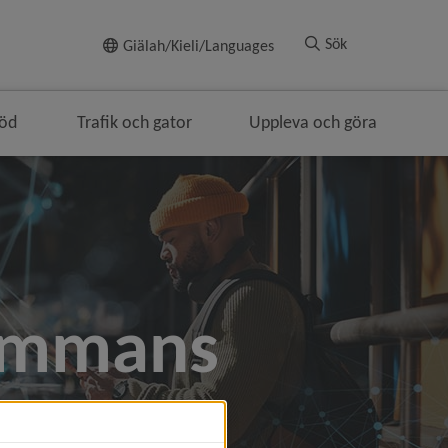
Till innehållet
Sök
Giälah/Kieli/Languages
töd
Trafik och gator
Uppleva och göra
sammans