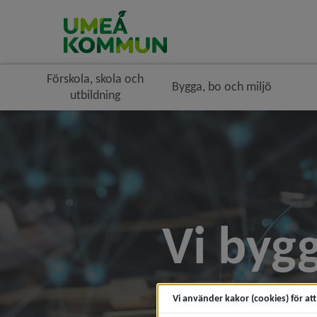
Förskola, skola och
Bygga, bo och miljö
utbildning
Vi byg
Vi använder kakor (cookies) för at