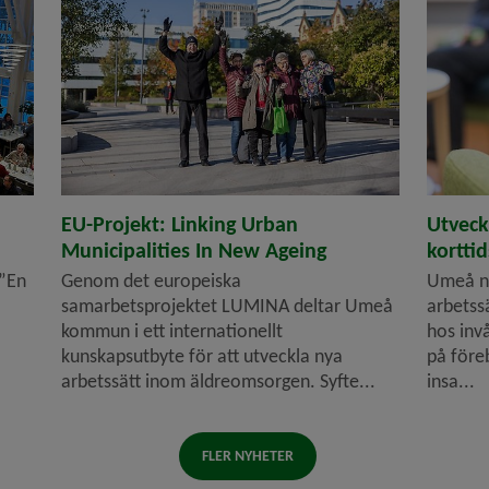
EU-Projekt: Linking Urban
Utveck
Municipalities In New Ageing
kortti
 ”En
Genom det europeiska
Umeå no
samarbetsprojektet LUMINA deltar Umeå
arbetss
kommun i ett internationellt
hos inv
kunskapsutbyte för att utveckla nya
på före
arbetssätt inom äldreomsorgen. Syfte...
insa...
FLER NYHETER