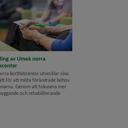
ling av Umeå norra
dscenter
rra korttidscenter utvecklar sina
ätt för att möta förändrade behov
ånarna. Genom att fokusera mer
byggande och rehabiliterande