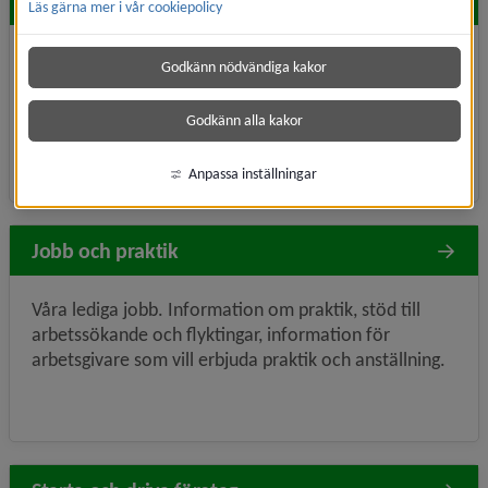
Hitta snabbt
Läs gärna mer i vår cookiepolicy
Avgifter, taxor
Flytta hit
Investera i Umeå
Godkänn nödvändiga kakor
Lediga jobb
Lediga lokaler
Godkänn alla kakor
Praktik, arbetsträning
Anpassa inställningar
Jobb och praktik
Våra lediga jobb. Information om praktik, stöd till
arbetssökande och flyktingar, information för
arbetsgivare som vill erbjuda praktik och anställning.