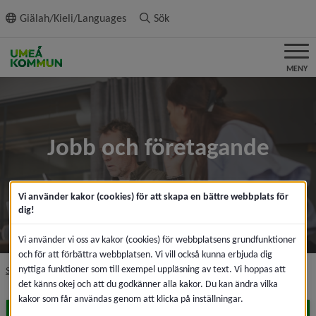
ll innehållet
Giälah/Kieli/Languages
Sök
MENY
Jobb och företagande
Vi använder kakor (cookies) för att skapa en bättre webbplats för
dig!
Vi använder vi oss av kakor (cookies) för webbplatsens grundfunktioner
och för att förbättra webbplatsen. Vi vill också kunna erbjuda dig
nyttiga funktioner som till exempel uppläsning av text. Vi hoppas att
nivå i brödsmulenavigeringen
Startsida
Jobb och företagande
det känns okej och att du godkänner alla kakor. Du kan ändra vilka
kakor som får användas genom att klicka på inställningar.