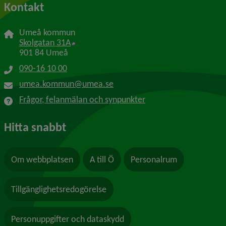
Kontakt
Umeå kommun
Länk till annan webbplats, öppnas i nytt f
Skolgatan 31A
901 84 Umeå
090-16 10 00
umea.kommun@umea.se
Frågor, felanmälan och synpunkter
Hitta snabbt
Om webbplatsen
A till Ö
Personalrum
Tillgänglighetsredogörelse
Personuppgifter och dataskydd