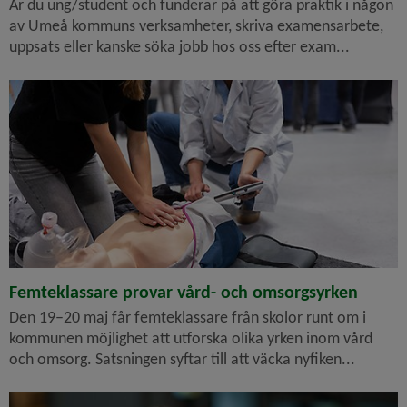
Är du ung/student och funderar på att göra praktik i någon
av Umeå kommuns verksamheter, skriva examensarbete,
uppsats eller kanske söka jobb hos oss efter exam...
Händer som gör hjärt-lungräddning på docka.
Femteklassare provar vård- och omsorgsyrken
Den 19–20 maj får femteklassare från skolor runt om i
kommunen möjlighet att utforska olika yrken inom vård
och omsorg. Satsningen syftar till att väcka nyfiken...