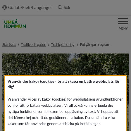
ll innehållet
Giälah/Kieli/Languages
Sök
MENY
nivå i brödsmulenavigeringen
nivå i brödsmulenavigeringen
nivå i brödsm
Startsida
Trafik och gator
Trafikplanering
Fotgängarprogram
Vi använder kakor (cookies) för att skapa en bättre webbplats för
dig!
Vi använder vi oss av kakor (cookies) för webbplatsens grundfunktioner
och för att förbättra webbplatsen. Vi vill också kunna erbjuda dig
nyttiga funktioner som till exempel uppläsning av text. Vi hoppas att
det känns okej och att du godkänner alla kakor. Du kan ändra vilka
kakor som får användas genom att klicka på inställningar.