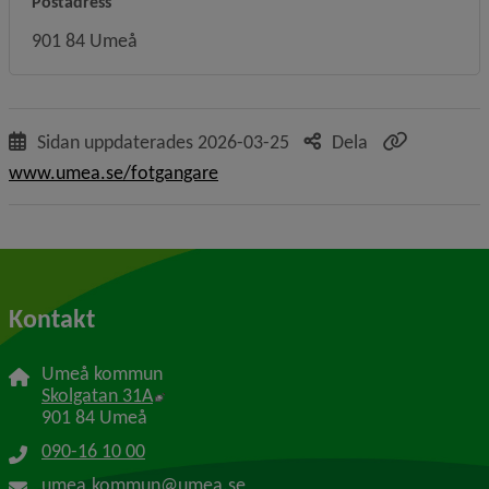
Postadress
901 84 Umeå
Sidan uppdaterades
2026-03-25
Dela
www.umea.se/fotgangare
Kontakt
Umeå kommun
Länk till annan webbplats, öppnas i nytt f
Skolgatan 31A
901 84 Umeå
090-16 10 00
umea.kommun@umea.se