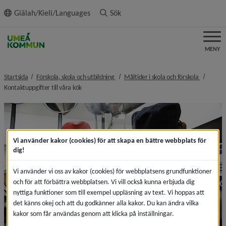
ll innehållet
Giälah/Kieli/Languages
Sök
MENY
nivå i brödsmulenavigeringen
nivå i br
Startsida
Förskola, skola och utbildning
Måltider i skola och förskola
nivå i brödsmulenavigeringen
Kontaktuppgifter till våra kök
Vi använder kakor (cookies) för att skapa en bättre webbplats för
dig!
Vi använder vi oss av kakor (cookies) för webbplatsens grundfunktioner
och för att förbättra webbplatsen. Vi vill också kunna erbjuda dig
nyttiga funktioner som till exempel uppläsning av text. Vi hoppas att
det känns okej och att du godkänner alla kakor. Du kan ändra vilka
kakor som får användas genom att klicka på inställningar.