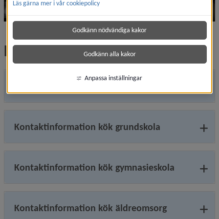
Läs gärna mer i vår cookiepolicy
Godkänn nödvändiga kakor
Kontaktuppgifter till våra kök
Godkänn alla kakor
Anpassa inställningar
Kontaktinformation kök förskola
Kontaktinformation kök grundskola
Kontaktinformation kök gymnasieskola
Kontaktinformation kök äldreomsorg