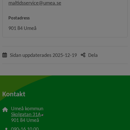
maltidsservice@umea.se
Postadress
901 84 Umeå
Sidan uppdaterades
2025-12-19
Dela
Kontakt
Umeå kommun
Länk till annan webbplats, öppnas i nytt f
Skolgatan 31A
901 84 Umeå
090-16 10 00