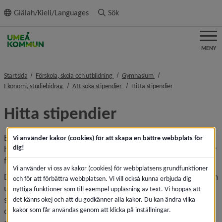
ll innehållet
Giälah/Kieli/Languages
Sök
MENY
nivå i brödsmulenavigeringen
nivå i brödsmulenavigeri
Startsida
Förskola, skola och utbildning
Gymnasium
nivå i brödsmulenavigeringen
nivå i brödsmulenavigeringen
nivå i brödsmulena
Ekonomi, studiebidrag
Att söka stipendier
Hitta stipendier
Hitta stipendier
Ett fåtal av alla stipendier som finns kan sökas av vem som 
Vi använder kakor (cookies) för att skapa en bättre webbplats för
dig!
helst, men det vanligaste är att man måste uppfylla ett eller 
flera olika villkor för att kunna få ett stipendium.
Vi använder vi oss av kakor (cookies) för webbplatsens grundfunktioner
Det vanligaste kravet som ställs på dig som söker – förutom 
och för att förbättra webbplatsen. Vi vill också kunna erbjuda dig
uppenbara krav som att du ska hålla på med idrott för att 
nyttiga funktioner som till exempel uppläsning av text. Vi hoppas att
söka idrottsstipendier, konst för att söka konststipendier 
det känns okej och att du godkänner alla kakor. Du kan ändra vilka
kakor som får användas genom att klicka på inställningar.
och så vidare – brukar vara att du ska vara född eller bo i 