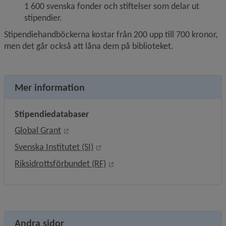
1 600 svenska fonder och stiftelser som delar ut 
stipendier.
Stipendiehandböckerna kostar från 200 upp till 700 kronor, 
men det går också att låna dem på biblioteket.
Mer information
Stipendiedatabaser
Länk till annan webbplats, öppnas i nytt fön
Global Grant
Länk till annan webbplats, öppnas i
Svenska Institutet (SI)
Länk till annan webbplats, öppn
Riksidrottsförbundet (RF)
Andra sidor