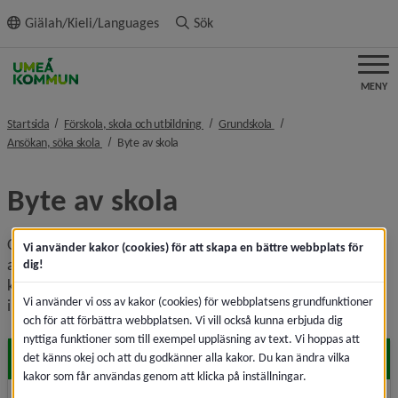
ll innehållet
Giälah/Kieli/Languages
Sök
MENY
nivå i brödsmulenavigeringen
nivå i brödsmulenavigerin
Startsida
Förskola, skola och utbildning
Grundskola
nivå i brödsmulenavigeringen
nivå i brödsmulenavigeringen
Ansökan, söka skola
Byte av skola
Byte av skola
Om du vill byta skola för ditt barn behöver du skicka in en 
Vi använder kakor (cookies) för att skapa en bättre webbplats för
ansökan. För elever folkbokförda i andra kommuner 
dig!
kontaktar du 
Pedagogiska placeringsenheten
 för mer 
Vi använder vi oss av kakor (cookies) för webbplatsens grundfunktioner
information om skolbyte.
och för att förbättra webbplatsen. Vi vill också kunna erbjuda dig
nyttiga funktioner som till exempel uppläsning av text. Vi hoppas att
Byte från fristående till kommunal skola
det känns okej och att du godkänner alla kakor. Du kan ändra vilka
kakor som får användas genom att klicka på inställningar.