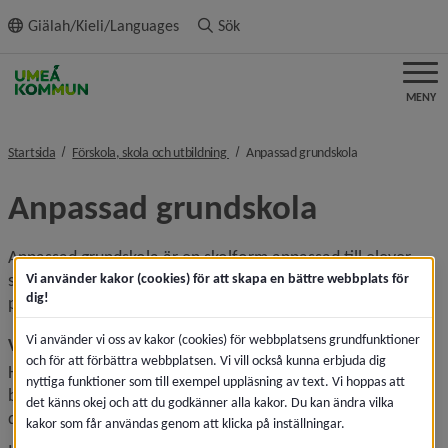
ll innehållet
Giälah/Kieli/Languages
Sök
MENY
nivå i brödsmulenavigeringen
nivå i brödsmule
Startsida
Förskola, skola och utbildning
Anpassad grundskola
Anpassad grundskola
Anpassad grundskola är en skolform anpassad till elever 
som inte bedöms kunna uppnå grundskolans kunskapskrav 
Vi använder kakor (cookies) för att skapa en bättre webbplats för
dig!
på grund av en intellektuell funktionsnedsättning.
Vi använder vi oss av kakor (cookies) för webbplatsens grundfunktioner
Vem är anpassad grundskola till för?
och för att förbättra webbplatsen. Vi vill också kunna erbjuda dig
Har ditt barn en intellektuell funktionsnedsättning och 
nyttiga funktioner som till exempel uppläsning av text. Vi hoppas att
bedöms inte kunna uppnå grundskolans betygskriterier, kan 
det känns okej och att du godkänner alla kakor. Du kan ändra vilka
ditt barn har rätt att gå i anpassad grundskola.
kakor som får användas genom att klicka på inställningar.