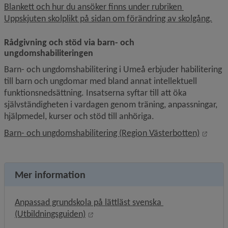
Blankett och hur du ansöker finns under rubriken 
Uppskjuten skolplikt på sidan om förändring av skolgång.
Rådgivning och stöd via barn- och 
ungdomshabiliteringen
Barn- och ungdomshabilitering i Umeå erbjuder habilitering 
till barn och ungdomar med bland annat intellektuell 
funktionsnedsättning. Insatserna syftar till att öka 
självständigheten i vardagen genom träning, anpassningar, 
hjälpmedel, kurser och stöd till anhöriga.
Länk 
Barn- och ungdomshabilitering (Region Västerbotten)
Mer information
Anpassad grundskola på lättläst svenska 
Länk till annan webbplats, öppnas i n
(Utbildningsguiden)