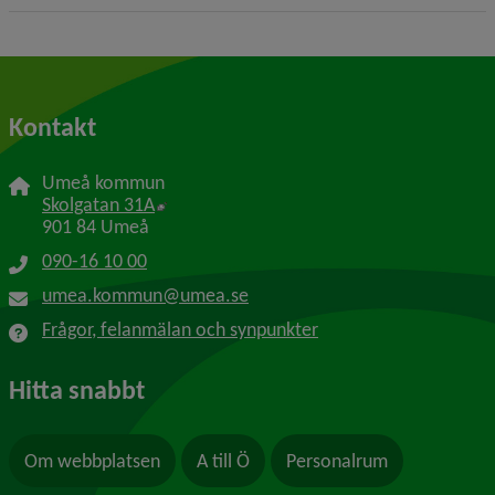
Kontakt
Umeå kommun
Länk till annan webbplats, öppnas i nytt f
Skolgatan 31A
901 84 Umeå
090-16 10 00
umea.kommun@umea.se
Frågor, felanmälan och synpunkter
Hitta snabbt
Om webbplatsen
A till Ö
Personalrum