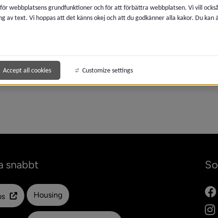
 för webbplatsens grundfunktioner och för att förbättra webbplatsen. Vi vill ocks
ng av text. Vi hoppas att det känns okej och att du godkänner alla kakor. Du kan
meny för 2022
Accept all cookies
Customize settings
meny för 2021
a snabbt
So
Länk till en annan webbplats
Housing
ps