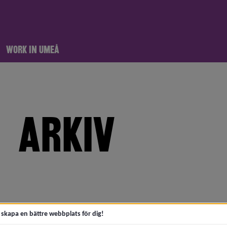
WORK IN UMEÅ
ARKIV
meny för 2026
meny för 2025
meny för 2024
t skapa en bättre webbplats för dig!
meny för 2023