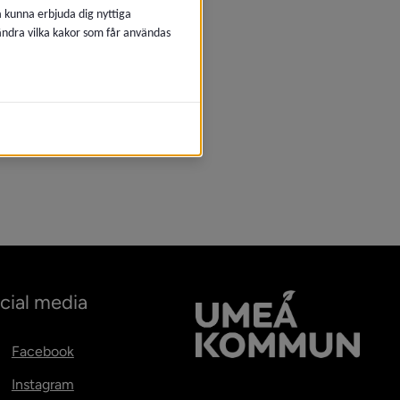
å kunna erbjuda dig nyttiga
 ändra vilka kakor som får användas
cial media
Facebook
Instagram