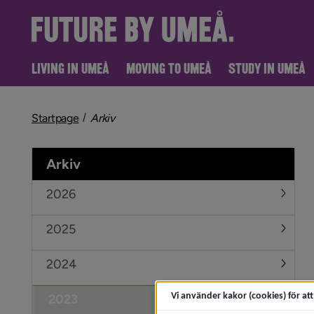
LIVING IN UMEÅ
MOVING TO UMEÅ
STUDY IN UMEÅ
nivå i brödsmulenavigeringen
Startpage
Arkiv
Arkiv
2026
Under
2025
Under
2024
Under
Vi använder kakor (cookies) för at
2023
Under