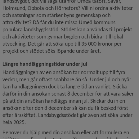
landsbygder, det vill säga utanför Umeå tätort, Sävar, 
Holmsund, Obbola och Hörnefors? Vill ni ordna aktiviteter 
och satsningar som stärker byns gemenskap och 
attraktivitet? Då får du inte missa Umeå kommuns 
populära landsbygdsstöd. Stödet kan användas till projekt 
och aktiviteter som gynnar bygden och bidrar till lokal 
utveckling. Det går att söka upp till 35 000 kronor per 
projekt och stödet söks löpande under året.
Längre handläggningstider under jul
Handläggningen av en ansökan tar normalt upp till fyra 
veckor, men går oftast snabbare än så. Under jul och nyår 
kan handläggningen dock ta längre tid än vanligt. Skicka 
därför in din ansökan senast 8 december för att vara säker 
på att din ansökan handläggs innan jul. Skickar du in en 
ansökan efter den 8 december så kan du få besked först 
efter årsskiftet. Landsbygdsstödet går även att söka under 
hela 2025.
Behöver du hjälp med din ansökan eller att formulera en 