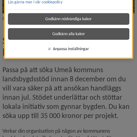
Läs gärna mer i vår cookiepolicy
Grillstuga i Botsmark. Foto: Nathalie Hjalmarson
Godkänn nödvändiga kakor
Godkänn alla kakor
Sök kommunens 
landsbygdsstöd
Anpassa inställningar
Passa på att söka Umeå kommuns 
landsbygdsstöd innan 8 december om du 
vill vara säker på att ansökan handläggs 
innan jul. Stödet underlättar och stöttar 
lokala initiativ som gynnar bygden. Du kan 
söka upp till 35 000 kronor per projekt.
Verkar din organisation på någon av kommunens 