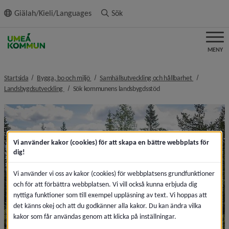
ll innehållet
Giälah/Kieli/Languages
Sök
MENY
nivå i brödsmulenavigeringen
nivå i bröds
Startsida
Bygga, bo och miljö
Samhällsutveckling och hållbarhet
nivå i brödsmulenavigeringen
nivå i brödsmulenavigeri
Landsbygdsutveckling
Sök kommunens landsbygdsstöd
Vi använder kakor (cookies) för att skapa en bättre webbplats för
dig!
Vi använder vi oss av kakor (cookies) för webbplatsens grundfunktioner
och för att förbättra webbplatsen. Vi vill också kunna erbjuda dig
nyttiga funktioner som till exempel uppläsning av text. Vi hoppas att
det känns okej och att du godkänner alla kakor. Du kan ändra vilka
kakor som får användas genom att klicka på inställningar.