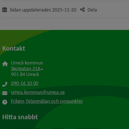
Sidan uppdaterades
2025-11-20
Dela
Kontakt
Umeå kommun
Länk till annan webbplats, öppnas i nytt f
Skolgatan 31A
901 84 Umeå
090-16 10 00
umea.kommun@umea.se
Frågor, felanmälan och synpunkter
Hitta snabbt