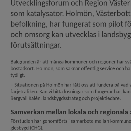
Mobila byakontoret, en lyckad satsning – nu söker vi fl
Utvecklingsforum och Region Västerb
som katalysator. Holmön, Västerbot
det förstärker Botsmarksdagen)
befolkning, har fungerat som pilot fö
och omsorg kan utvecklas i landsbyg
dsnätverk stärker gemenskap och hälsa för seniorer)
förutsättningar.
går till drönarprojektet Fossilfri leverans)
Bakgrunden är att många kommuner och regioner har svårt 
bostadsort. Holmön, som saknar offentlig service och har 
tydligt.
ln Renoverad bastu vid Tavelån i Håkmark lockar mån
– Situationen på Holmön har fått oss att fundera på vad 
färjetrafiken. Kan vi hitta lösningar som fungerar här, ka
Bergvall Kalén, landsbygdsstrateg och projektledare.
webb lyfter Norrmjöle och samlar byns företag och fö
Samverkan mellan lokala och regionala 
 pilot för framtidens service i landsbygder)
Förstudien har genomförts i samarbete mellan kommunen
glesbygd (CHG).
tikeln Sök Umeå kommuns landsbygdsstöd)