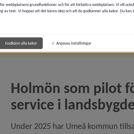
 för webbplatsens grundfunktioner och för att förbättra webbplatsen. Vi vill ocks
ng av text. Vi hoppas att det känns okej och att du godkänner alla kakor. Du kan
la kulturaktiviteter med start hösten 2026)
ikeln Tavelsjö- och Rödåbygden som testarena för fra
Godkänn alla kakor
Anpassa inställningar
aket med drönare: så gick försöket på Holmön)
meå Kommun på årets landsbygdsriksdag)
Holmön som pilot fö
tter med mobilt byakontor)
service i landsbygd
av post och paket till Holmön på nytt)
Under 2025 har Umeå kommun till