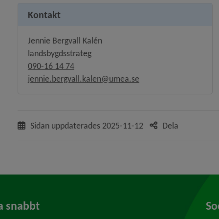
Kontakt
Jennie Bergvall Kalén
landsbygdsstrateg
090-16 14 74
jennie.bergvall.kalen@umea.se
Sidan uppdaterades
2025-11-12
Dela
a snabbt
So