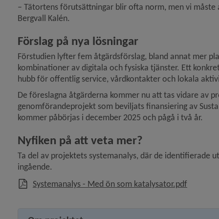
– Tätortens förutsättningar blir ofta norm, men vi måste 
Bergvall Kalén.
Förslag på nya lösningar
Förstudien lyfter fem åtgärdsförslag, bland annat mer pl
kombinationer av digitala och fysiska tjänster. Ett konk
hubb för offentlig service, vårdkontakter och lokala aktivi
De föreslagna åtgärderna kommer nu att tas vidare av pro
genomförandeprojekt som beviljats finansiering av Sustai
kommer påbörjas i december 2025 och pågå i två år.
Nyfiken på att veta mer?
Ta del av projektets systemanalys, där de identifierade 
ingående.
, 2 MB.
Systemanalys - Med ön som katalysator.pdf