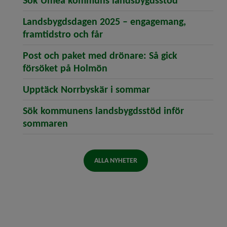
Sök Umeå kommuns landsbygdsstöd
Landsbygdsdagen 2025 – engagemang,
(öppnar artikeln Landsbygdsd
framtidstro och får
Post och paket med drönare: Så gick
(öppnar artikeln Post och p
försöket på Holmön
(öppnar artikeln 
Upptäck Norrbyskär i sommar
Sök kommunens landsbygdsstöd inför
(öppnar artikeln Sök kommunens lan
sommaren
ALLA NYHETER