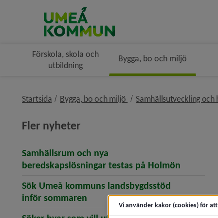
Förskola, skola och
Bygga, bo och miljö
utbildning
nivå i brödsmulenavigerin
Startsida
Bygga, bo och miljö
Samhällsutveckling och 
Fler nyheter
Samhällsrum och nya
(öppnar 
beredskapslösningar testas på Holmön
Sök Umeå kommuns landsbygdsstöd
(öppnar artikeln Sök Umeå kom
inför sommaren
Vi använder kakor (cookies) för at