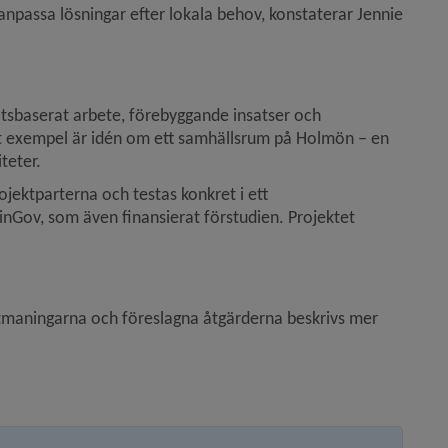
anpassa lösningar efter lokala behov, konstaterar Jennie 
atsbaserat arbete, förebyggande insatser och 
ret exempel är idén om ett samhällsrum på Holmön – en 
teter.
jektparterna och testas konkret i ett 
nGov, som även finansierat förstudien. Projektet 
utmaningarna och föreslagna åtgärderna beskrivs mer 