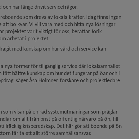
och har länge drivit servicefrågor.
dreboende som drevs av lokala krafter. Idag finns ingen 
e att bo kvar. Vi vill vara med och hitta nya lösningar 
r projektet varit viktigt för oss, berättar Jorik 
m arbetat i projektet.
ragit med kunskap om hur vård och service kan 
la nya former för tillgänglig service där lokalsamhället 
 fått bättre kunskap om hur det fungerar på öar och i 
uppdrag, säger Åsa Holmner, forskare och projektledare 
 som visar på en rad systemutmaningar som präglar 
dlar om allt från brist på offentlig närvaro på ön, till 
llräcklig krisberedskap. Det här gör att boende på ön 
torn får ta ett allt större samhällsansvar.