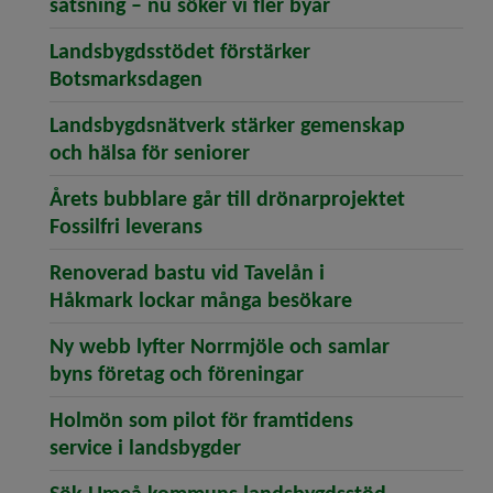
(öppnar artikeln 
satsning – nu söker vi fler byar
Landsbygdsstödet förstärker
(öppnar artikeln Landsbygdsstö
Botsmarksdagen
Landsbygdsnätverk stärker gemenskap
(öppnar artikeln Landsbyg
och hälsa för seniorer
Årets bubblare går till drönarprojektet
(öppnar artikeln Årets bubblare 
Fossilfri leverans
Renoverad bastu vid Tavelån i
(öppnar artike
Håkmark lockar många besökare
Ny webb lyfter Norrmjöle och samlar
(öppnar artikeln Ny 
byns företag och föreningar
Holmön som pilot för framtidens
(öppnar artikeln Holmön som
service i landsbygder
(öppnar ar