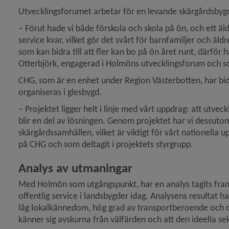
Utvecklingsforumet arbetar för en levande skärgårdsbygd 
– Förut hade vi både förskola och skola på ön, och ett äl
agen 2025 – engagemang, framtidstro och får)
service kvar, vilket gör det svårt för barnfamiljer och äldr
som kan bidra till att fler kan bo på ön året runt, därför ha
Otterbjörk, engagerad i Holmöns utvecklingsforum och so
aket med drönare: Så gick försöket på Holmön)
CHG, som är en enhet under Region Västerbotten, har bid
Upptäck Norrbyskär i sommar)
organiseras i glesbygd.
– Projektet ligger helt i linje med vårt uppdrag: att utveck
blir en del av lösningen. Genom projektet har vi dessutom
dsbygdsstöd inför sommaren)
skärgårdssamhällen, vilket är viktigt för vårt nationella 
på CHG och som deltagit i projektets styrgrupp.
Analys av utmaningar
Med Holmön som utgångspunkt, har en analys tagits fram
offentlig service i landsbygder idag. Analysens resultat han
låg lokalkännedom, hög grad av transportberoende och oti
känner sig avskurna från välfärden och att den ideella sek