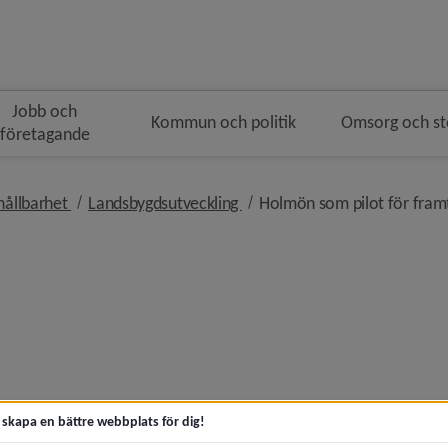
Jobb och
Kommun och politik
Omsorg och s
företagande
gen
nivå i brödsmulenavigeringen
nivå i brödsmulenavigeringen
hållbarhet
Landsbygdsutveckling
Holmön som pilot för framt
artikeln Samhällsrum och nya beredskapslösningar te
muns landsbygdsstöd inför sommaren)
t skapa en bättre webbplats för dig!