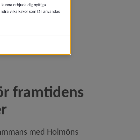
å kunna erbjuda dig nyttiga
 ändra vilka kakor som får användas
mtidens transporter)
r framtidens 
er
sammans med Holmöns 