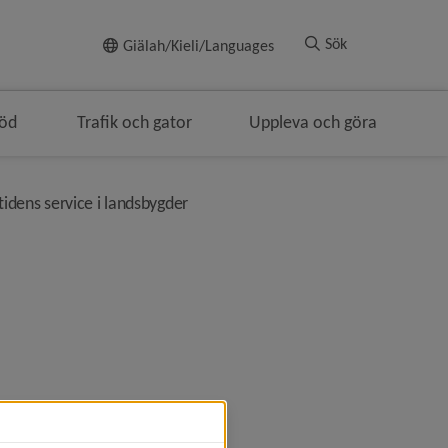
Till innehållet
Sök
Giälah/Kieli/Languages
töd
Trafik och gator
Uppleva och göra
nivå i brödsmulenavigeringen
idens service i landsbygder
stas på Holmön)