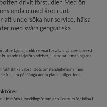
er byar)
otten drivit förstudien Med ön 
tens enda ö med året runt-
r att undersöka hur service, hälsa 
der med svåra geografiska 
att erbjuda jämlik service för alla invånare, oavsett 
bristande färjeförbindelser, illustrerar utmaningarna 
ga besökare)
vi faktiskt kan göra, trots omständigheterna med 
n de fungera på många andra platser, säger Jennie 
reningar)
aktörer
, Holmöns Utvecklingsforum och Centrum för hälsa i 