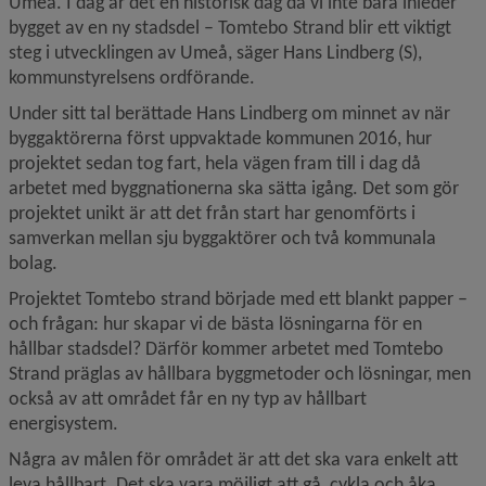
Umeå. I dag är det en historisk dag då vi inte bara inleder 
bygget av en ny stadsdel – Tomtebo Strand blir ett viktigt 
steg i utvecklingen av Umeå, säger Hans Lindberg (S), 
kommunstyrelsens ordförande.
Under sitt tal berättade Hans Lindberg om minnet av när 
byggaktörerna först uppvaktade kommunen 2016, hur 
projektet sedan tog fart, hela vägen fram till i dag då 
arbetet med byggnationerna ska sätta igång. Det som gör 
projektet unikt är att det från start har genomförts i 
samverkan mellan sju byggaktörer och två kommunala 
bolag.
Projektet Tomtebo strand började med ett blankt papper – 
och frågan: hur skapar vi de bästa lösningarna för en 
hållbar stadsdel? Därför kommer arbetet med Tomtebo 
Strand präglas av hållbara byggmetoder och lösningar, men 
också av att området får en ny typ av hållbart 
energisystem.
Några av målen för området är att det ska vara enkelt att 
leva hållbart. Det ska vara möjligt att gå, cykla och åka 