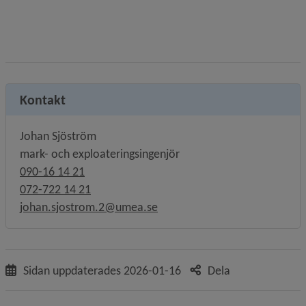
Bildtext:
Dubbelklicka
på
bilden
och
välj
Kontakt
flik
texter.
Johan Sjöström
Även
mark- och exploateringsingenjör
alt-
090-16 14 21
text
072-722 14 21
om
johan.sjostrom.2@umea.se
bilden
är
informationsbärande.
Sidan uppdaterades
2026-01-16
Dela