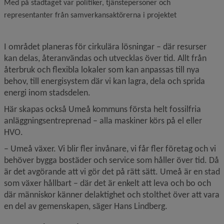
Med på stadtaget var politiker, tjänstepersoner och
representanter från samverkansaktörerna i projektet
I området planeras för cirkulära lösningar – där resurser 
kan delas, återanvändas och utvecklas över tid. Allt från 
återbruk och flexibla lokaler som kan anpassas till nya 
behov, till energisystem där vi kan lagra, dela och sprida 
energi inom stadsdelen.
Här skapas också Umeå kommuns första helt fossilfria 
anläggningsentreprenad – alla maskiner körs på el eller 
HVO.
– Umeå växer. Vi blir fler invånare, vi får fler företag och vi 
behöver bygga bostäder och service som håller över tid. Då 
är det avgörande att vi gör det på rätt sätt. Umeå är en stad 
som växer hållbart – där det är enkelt att leva och bo och 
där människor känner delaktighet och stolthet över att vara 
en del av gemenskapen, säger Hans Lindberg.