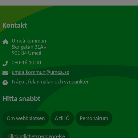
Kontakt
Umeå kommun
Länk till annan webbplats, öppnas i nytt f
Skolgatan 31A
901 84 Umeå
090-16 10 00
umea.kommun@umea.se
Frågor, felanmälan och synpunkter
Hitta snabbt
Om webbplatsen
A till Ö
Personalrum
Tillgänglighetsredogörelse