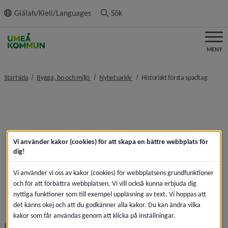
ll innehållet
Giälah/Kieli/Languages
Sök
MENY
nivå i brödsmulenavigeringen
nivå i brödsmulenavigeringen
nivå i 
Startsida
Bygga, bo och miljö
Nyhetsarkiv
Historiskt första spadtag
Vi använder kakor (cookies) för att skapa en bättre webbplats för
dig!
Vi använder vi oss av kakor (cookies) för webbplatsens grundfunktioner
och för att förbättra webbplatsen. Vi vill också kunna erbjuda dig
nyttiga funktioner som till exempel uppläsning av text. Vi hoppas att
det känns okej och att du godkänner alla kakor. Du kan ändra vilka
kakor som får användas genom att klicka på inställningar.
I bild från vänster: Hans Lindberg – kommunstyrelsens 