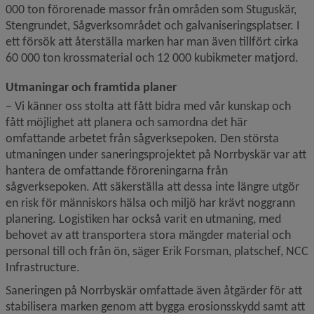
000 ton förorenade massor från områden som Stuguskär, 
Stengrundet, Sågverksområdet och galvaniseringsplatser. I 
ett försök att återställa marken har man även tillfört cirka 
60 000 ton krossmaterial och 12 000 kubikmeter matjord.
Utmaningar och framtida planer
– Vi känner oss stolta att fått bidra med vår kunskap och 
fått möjlighet att planera och samordna det här 
omfattande arbetet från sågverksepoken. Den största 
utmaningen under saneringsprojektet på Norrbyskär var att 
hantera de omfattande föroreningarna från 
sågverksepoken. Att säkerställa att dessa inte längre utgör 
en risk för människors hälsa och miljö har krävt noggrann 
planering. Logistiken har också varit en utmaning, med 
behovet av att transportera stora mängder material och 
personal till och från ön, säger Erik Forsman, platschef, NCC 
Infrastructure.
Saneringen på Norrbyskär omfattade även åtgärder för att 
stabilisera marken genom att bygga erosionsskydd samt att 