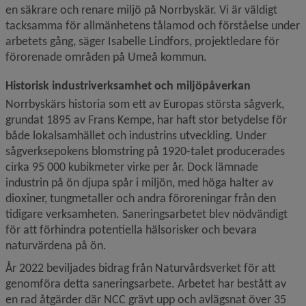
en säkrare och renare miljö på Norrbyskär. Vi är väldigt 
tacksamma för allmänhetens tålamod och förståelse under 
arbetets gång, säger Isabelle Lindfors, projektledare för 
förorenade områden på Umeå kommun.
Historisk industriverksamhet och miljöpåverkan
Norrbyskärs historia som ett av Europas största sågverk, 
grundat 1895 av Frans Kempe, har haft stor betydelse för 
både lokalsamhället och industrins utveckling. Under 
sågverksepokens blomstring på 1920-talet producerades 
cirka 95 000 kubikmeter virke per år. Dock lämnade 
industrin på ön djupa spår i miljön, med höga halter av 
dioxiner, tungmetaller och andra föroreningar från den 
tidigare verksamheten. Saneringsarbetet blev nödvändigt 
för att förhindra potentiella hälsorisker och bevara 
naturvärdena på ön.
År 2022 beviljades bidrag från Naturvårdsverket för att 
genomföra detta saneringsarbete. Arbetet har bestått av 
en rad åtgärder där NCC grävt upp och avlägsnat över 35 