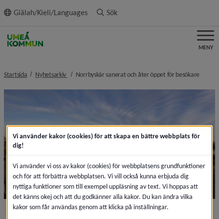
ll innehållet
Giälah/Kieli/Languages
Sök
MENY
nivå i brödsmulenavigeringen
nivå i 
Startsida
Nyhetsarkiv
Norrbyskär sanerat och åter öppet för besökare
Vi använder kakor (cookies) för att skapa en bättre webbplats för
dig!
Vi använder vi oss av kakor (cookies) för webbplatsens grundfunktioner
och för att förbättra webbplatsen. Vi vill också kunna erbjuda dig
nyttiga funktioner som till exempel uppläsning av text. Vi hoppas att
det känns okej och att du godkänner alla kakor. Du kan ändra vilka
kakor som får användas genom att klicka på inställningar.