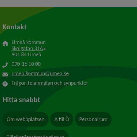
Kontakt
Umeå kommun
Länk till annan webbplats, öppnas i nytt f
Skolgatan 31A
901 84 Umeå
090-16 10 00
umea.kommun@umea.se
Frågor, felanmälan och synpunkter
Hitta snabbt
Om webbplatsen
A till Ö
Personalrum