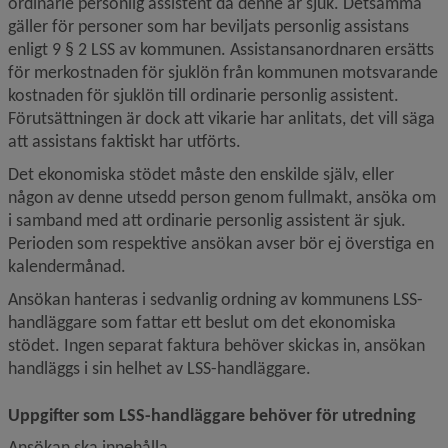
ordinarie personlig assistent då denne är sjuk. Detsamma 
gäller för personer som har beviljats personlig assistans 
enligt 9 § 2 LSS av kommunen. Assistansanordnaren ersätts 
för merkostnaden för sjuklön från kommunen motsvarande 
kostnaden för sjuklön till ordinarie personlig assistent. 
Förutsättningen är dock att vikarie har anlitats, det vill säga 
att assistans faktiskt har utförts.
Det ekonomiska stödet måste den enskilde själv, eller 
någon av denne utsedd person genom fullmakt, ansöka om 
i samband med att ordinarie personlig assistent är sjuk. 
Perioden som respektive ansökan avser bör ej överstiga en 
kalendermånad.
Ansökan hanteras i sedvanlig ordning av kommunens LSS-
handläggare som fattar ett beslut om det ekonomiska 
stödet. Ingen separat faktura behöver skickas in, ansökan 
handläggs i sin helhet av LSS-handläggare.
Uppgifter som LSS-handläggare behöver för utredning
Ansökan ska innehålla