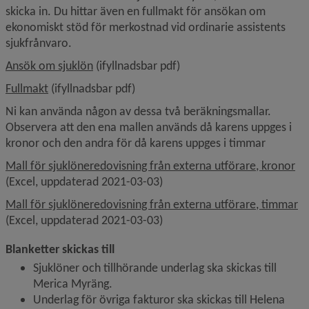
skicka in. Du hittar även en fullmakt för ansökan om 
ekonomiskt stöd för merkostnad vid ordinarie assistents 
sjukfrånvaro.
, 150.6 kB.
Ansök om sjuklön
 (ifyllnadsbar pdf)
, 193.6 kB, öppnas i nytt fönster.
Fullmakt
 (ifyllnadsbar pdf)
Ni kan använda någon av dessa två beräkningsmallar. 
Observera att den ena mallen används då karens uppges i 
kronor och den andra för då karens uppges i timmar
, 1
Mall för sjuklöneredovisning från externa utförare, kronor
(Excel, uppdaterad 2021-03-03)
, 
Mall för sjuklöneredovisning från externa utförare, timmar
(Excel, uppdaterad 2021-03-03)
Blanketter skickas till
Sjuklöner och tillhörande underlag ska skickas till 
Merica Myräng.
Underlag för övriga fakturor ska skickas till Helena 