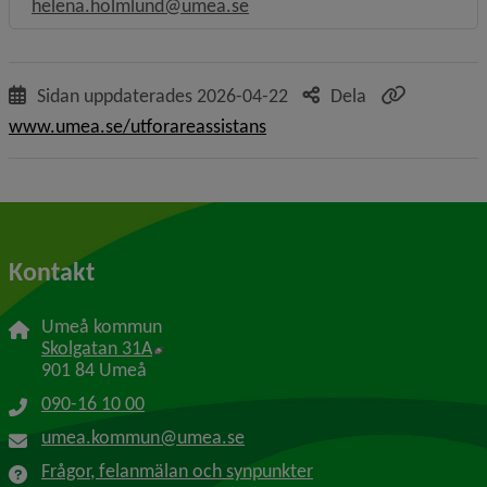
helena.holmlund@umea.se
Sidan uppdaterades
2026-04-22
Dela
www.umea.se/utforareassistans
Kontakt
Umeå kommun
Länk till annan webbplats, öppnas i nytt f
Skolgatan 31A
901 84 Umeå
090-16 10 00
umea.kommun@umea.se
Frågor, felanmälan och synpunkter