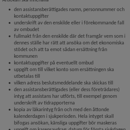
den assistansberättigades namn, personnummer och 
kontaktuppgifter
underskrift av den enskilde eller i förekommande fall 
av ombudet
fullmakt från den enskilde där det framgår vem som i 
dennes ställe har rätt att ansöka om det ekonomiska 
stödet och att ta emot sådan ersättning från 
kommunen
kontaktuppgifter på eventuellt ombud
uppgift om till vilket konto som ersättningen ska 
utbetalas till
vilken adress beslutsmeddelande ska skickas till
den assistansberättigades (eller dess företrädares) 
intyg att assistans har utförts, till exempel genom 
underskrift av tidrapporterna
kopia av läkarintyg från och med den åttonde 
kalenderdagen i sjukperioden. Hela intyget skall 
bifogas ansökan, känsliga uppgifter bör maskeras
uppgift om karensavdrag; datum för första sjukdagen, 