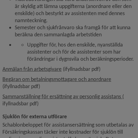
är skyldig att lämna uppgifterna (anordnare eller den 
enskilde) och bestyrkt av assistenten med dennes 
namnteckning.
Semester och sjukfrånvaro ska framgå för att kunna 
beräkna den sammanlagda arbetstiden
Uppgifter för, hos den enskilde, nyanställda 
assistenter och för de assistenter som har 
förändringar i dygnsvila och beräkningsperioder.
, 157.3 kB, öppnas i nytt fönster.
Anmälan från arbetsgivare
 (ifyllnadsbar pdf)
, 134.3 kB, 
Begäran om betalningsmottagare och anordnare
(ifyllnadsbar pdf)
, 139.
Sammanställning för ersättning av personlig assistans (
ifyllnadsbar pdf)
Sjuklön för externa utförare
Schablonbeloppet för assistansersättning som utbetalas av 
Försäkringskassan täcker inte kostnader för sjuklön till 