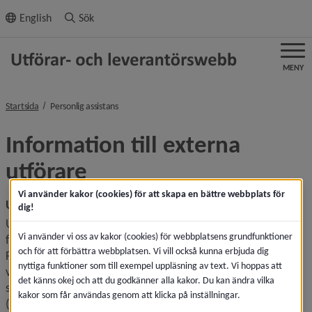
ll innehållet
English
Sök
MENY
nivå i brödsmulenavigeringen
Startsida
Personlig assistans
Information till externa 
utförare
Vi använder kakor (cookies) för att skapa en bättre webbplats för
Utbetalning av ersättning för utförd personlig
 assistans
dig!
Umeå kommun ger ekonomiskt stöd till skäliga kostnader 
Vi använder vi oss av kakor (cookies) för webbplatsens grundfunktioner
för personlig assistans enligt schablon motsvarande 
och för att förbättra webbplatsen. Vi vill också kunna erbjuda dig
Försäkringskassans grundbelopp. Kostnaderna ska i övrigt 
nyttiga funktioner som till exempel uppläsning av text. Vi hoppas att
vara ersättningsgilla i enlighet med gällande regelverk s
å 
det känns okej och att du godkänner alla kakor. Du kan ändra vilka
som Lag om stöd och service till vissa funktionshindrade 
kakor som får användas genom att klicka på inställningar.
(1993:387), Lag (1970:943) om arbetstid mm i husligt 