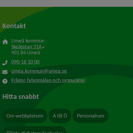
Kontakt
Umeå kommun
Länk till annan webbplats, öppnas i nytt f
Skolgatan 31A
901 84 Umeå
090-16 10 00
umea.kommun@umea.se
Frågor, felanmälan och synpunkter
Hitta snabbt
Om webbplatsen
A till Ö
Personalrum