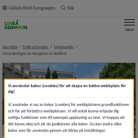
ll innehållet
Giälah/Kieli/Languages
Sök
MENY
nivå i brödsmulenavigeringen
nivå i brödsmulenavigeringen
Startsida
Trafik och gator
Nyhetsarkiv
nivå i brödsmulenavigeringen
Utvärderingen av Storgatan är slutförd
Vi använder kakor (cookies) för att skapa en bättre webbplats för
dig!
Vi använder vi oss av kakor (cookies) för webbplatsens grundfunktioner
och för att förbättra webbplatsen. Vi vill också kunna erbjuda dig
nyttiga funktioner som till exempel uppläsning av text. Vi hoppas att
det känns okej och att du godkänner alla kakor. Du kan ändra vilka
kakor som får användas genom att klicka på inställningar.