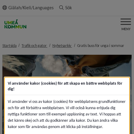
ll innehållet
Giälah/Kieli/Languages
Sök
MENY
nivå i brödsmulenavigeringen
nivå i brödsmulenavigeringen
nivå i
Startsida
Trafik och gator
Nyhetsarkiv
Gratis buss för unga i sommar
Vi använder kakor (cookies) för att skapa en bättre webbplats för
dig!
Vi använder vi oss av kakor (cookies) för webbplatsens grundfunktioner
och för att förbättra webbplatsen. Vi vill också kunna erbjuda dig
nyttiga funktioner som till exempel uppläsning av text. Vi hoppas att
det känns okej och att du godkänner alla kakor. Du kan ändra vilka
kakor som får användas genom att klicka på inställningar.