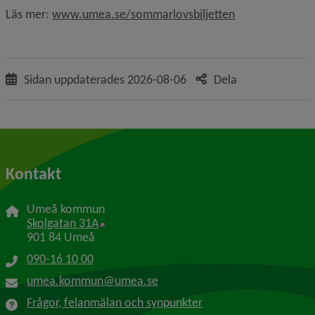
Läs mer: 
www.umea.se/sommarlovsbiljetten
Sidan uppdaterades
2026-08-06
Dela
Kontakt
Umeå kommun
Länk till annan webbplats, öppnas i nytt f
Skolgatan 31A
901 84 Umeå
090-16 10 00
umea.kommun@umea.se
Frågor, felanmälan och synpunkter