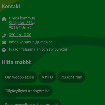
Kontakt
Umeå kommun
Länk till annan webbplats, öppnas i nytt f
Skolgatan 31A
901 84 Umeå
090-16 10 00
umea.kommun@umea.se
Frågor, felanmälan och synpunkter
Hitta snabbt
Om webbplatsen
A till Ö
Personalrum
Tillgänglighetsredogörelse
Personuppgifter och dataskydd