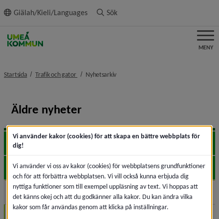
ll innehållet
Giälah/Kieli/Languages
Sök
MENY
nivå i brödsmulenavigeringen
nivå i brödsmulenavigeringen
Startsida
Trafik och gator
Nyhetsarkiv
Äldre nyheter
Vi använder kakor (cookies) för att skapa en bättre webbplats för
2026
Expa
dig!
Vi använder vi oss av kakor (cookies) för webbplatsens grundfunktioner
2025
Expa
och för att förbättra webbplatsen. Vi vill också kunna erbjuda dig
nyttiga funktioner som till exempel uppläsning av text. Vi hoppas att
2024
Expa
det känns okej och att du godkänner alla kakor. Du kan ändra vilka
kakor som får användas genom att klicka på inställningar.
November (1)