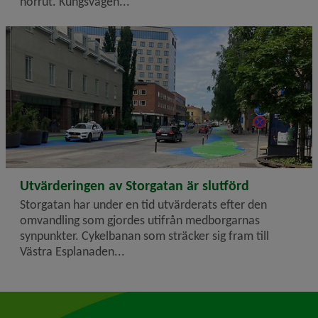
norrut. Kungsvägen...
2024-10-02
Utvärderingen av Storgatan är slutförd
Storgatan har under en tid utvärderats efter den
omvandling som gjordes utifrån medborgarnas
synpunkter. Cykelbanan som sträcker sig fram till
Västra Esplanaden...