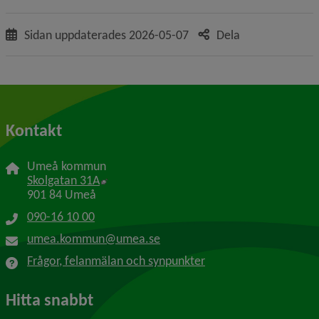
Sidan uppdaterades
2026-05-07
Dela
Kontakt
Umeå kommun
Länk till annan webbplats, öppnas i nytt f
Skolgatan 31A
901 84 Umeå
090-16 10 00
umea.kommun@umea.se
Frågor, felanmälan och synpunkter
Hitta snabbt