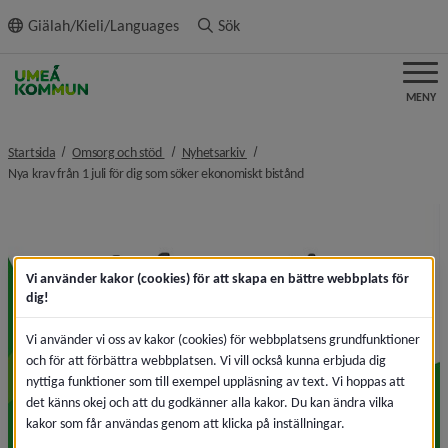
ll innehållet
Giälah/Kieli/Languages
Sök
MENY
nivå i brödsmulenavigeringen
nivå i brödsmulenavigeringen
Startsida
Omsorg och stöd
Nyhetsarkiv
nivå i brödsmulenavigering
Nya krav från 1 juli för dig som söker ekonomiskt bistånd
Vi använder kakor (cookies) för att skapa en bättre webbplats för
dig!
Vi använder vi oss av kakor (cookies) för webbplatsens grundfunktioner
och för att förbättra webbplatsen. Vi vill också kunna erbjuda dig
nyttiga funktioner som till exempel uppläsning av text. Vi hoppas att
det känns okej och att du godkänner alla kakor. Du kan ändra vilka
kakor som får användas genom att klicka på inställningar.