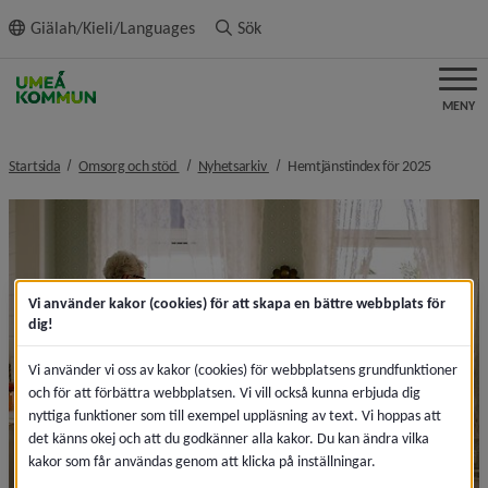
ll innehållet
Giälah/Kieli/Languages
Sök
MENY
nivå i brödsmulenavigeringen
nivå i brödsmulenavigeringen
nivå i br
Startsida
Omsorg och stöd
Nyhetsarkiv
Hemtjänstindex för 2025
Vi använder kakor (cookies) för att skapa en bättre webbplats för
dig!
Vi använder vi oss av kakor (cookies) för webbplatsens grundfunktioner
och för att förbättra webbplatsen. Vi vill också kunna erbjuda dig
nyttiga funktioner som till exempel uppläsning av text. Vi hoppas att
det känns okej och att du godkänner alla kakor. Du kan ändra vilka
kakor som får användas genom att klicka på inställningar.