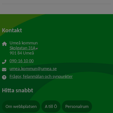
Kontakt
Umeå kommun
Länk till annan webbplats, öppnas i nytt f
Skolgatan 31A
901 84 Umeå
090-16 10 00
umea.kommun@umea.se
Frågor, felanmälan och synpunkter
Hitta snabbt
Om webbplatsen
A till Ö
Personalrum