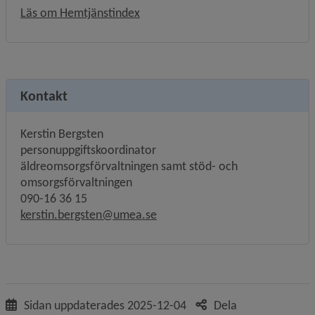
Länk till annan webbplats, öppnas i
Läs om Hemtjänstindex
Kontakt
Kerstin Bergsten
personuppgiftskoordinator
äldreomsorgsförvaltningen samt stöd- och 
omsorgsförvaltningen
090-16 36 15
kerstin.bergsten@umea.se
Sidan uppdaterades
2025-12-04
Dela