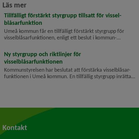
Läs mer
Tillfälligt förstärkt styrgrupp tillsatt för vissel­
blåsar­funktion
Umeå kommun får en tillfälligt förstärkt styrgrupp för
vissel­blåsar­funktionen, enligt ett beslut i kommun­
styrelsens näringslivs- och arbets­utskott (KSNAU).
Styrgruppen ska säkerställa att inkomna ärenden hanteras
Ny styrgrupp och riktlinjer för
korrekt tills en perman...
visselblåsarfunktionen
Kommunstyrelsen har beslutat att förstärka vissel­blåsar­
funktionen i Umeå kommun. En tillfällig styr­grupp inrättas
och arbetet med nya riktlinjer och rutiner påbörjas
omgående. Syftet är att återupprätta förtroendet och
säkerställa en rät...
Kontakt