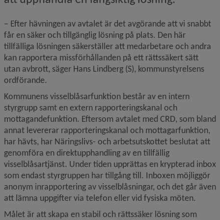
– Efter hävningen av avtalet är det avgörande att vi snabbt 
får en säker och tillgänglig lösning på plats. Den här 
tillfälliga lösningen säkerställer att medarbetare och andra 
kan rapportera missförhållanden på ett rättssäkert sätt 
utan avbrott, säger Hans Lindberg (S), kommunstyrelsens 
ordförande.
Kommunens visselblåsarfunktion består av en intern 
styrgrupp samt en extern rapporteringskanal och 
mottagande­funktion. Eftersom avtalet med CRD, som bland 
annat levererar rapporteringskanal och mottagarfunktion, 
har hävts, har Näringslivs- och arbetsutskottet beslutat att 
genomföra en direktupphandling av en tillfällig 
visselblåsartjänst. Under tiden upprättas en krypterad inbox 
som endast styrgruppen har tillgång till. Inboxen möjliggör 
anonym inrapportering av visselblåsningar, och det går även 
att lämna uppgifter via telefon eller vid fysiska möten.
Målet är att skapa en stabil och rättssäker lösning som 