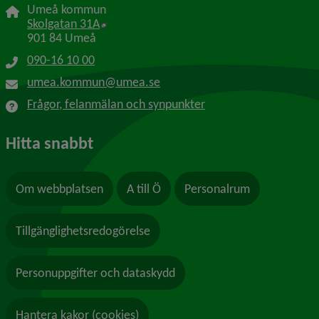
Umeå kommun
Länk till annan webbplats, öppnas i nytt f
Skolgatan 31A
901 84 Umeå
090-16 10 00
umea.kommun@umea.se
Frågor, felanmälan och synpunkter
Hitta snabbt
Om webbplatsen
A till Ö
Personalrum
Tillgänglighetsredogörelse
Personuppgifter och dataskydd
Hantera kakor (cookies)