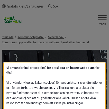
ll innehållet
Giälah/Kieli/Languages
Sök
MENY
nivå i brödsmulenavigeringen
nivå i brödsmulenavigeringen
Startsida
Kommun och politik
Nyhetsarkiv
nivå i brödsmul
Kommunen upphandlar temporär visselblåsartjänst efter hävt avtal
Vi använder kakor (cookies) för att skapa en bättre webbplats för
dig!
Vi använder vi oss av kakor (cookies) för webbplatsens grundfunktioner
och för att förbättra webbplatsen. Vi vill också kunna erbjuda dig
nyttiga funktioner som till exempel uppläsning av text. Vi hoppas att
det känns okej och att du godkänner alla kakor. Du kan ändra vilka
kakor som får användas genom att klicka på inställningar.