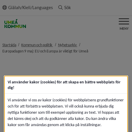
ll innehållet
Giälah/Kieli/Languages
Sök
MENY
nivå i brödsmulenavigeringen
nivå i brödsmulenavigeringen
Startsida
Kommun och politik
Nyhetsarkiv
nivå i brödsmulenavigering
Europadagen 9 maj: EU och Europa är viktigt för Umeå
Vi använder kakor (cookies) för att skapa en bättre webbplats för
dig!
Vi använder vi oss av kakor (cookies) för webbplatsens grundfunktioner
och för att förbättra webbplatsen. Vi vill också kunna erbjuda dig
nyttiga funktioner som till exempel uppläsning av text. Vi hoppas att
det känns okej och att du godkänner alla kakor. Du kan ändra vilka
kakor som får användas genom att klicka på inställningar.