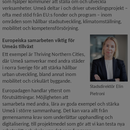
som hjälper kommuner att ställa om och utveckla 
verksamheter. Umeå deltar i och driver utvecklingsprojekt – 
ofta med stöd från EU:s fonder och program – inom 
områden som hållbar stadsutveckling, klimatomställning, 
mobilitet och kompetensförsörjning.
Europeiska samarbeten viktig för 
Umeås tillväxt
Ett exempel är Thriving Northern Cities, 
där Umeå samverkar med andra städer 
i norra Sverige för att stärka hållbar 
urban utveckling, bland annat inom 
mobilitet och cirkulärt byggande.
Stadsdirektör Elin
Europadagen handlar ytterst om 
Pietroni
förutsättningar. Möjligheten att 
samarbeta med andra, lära av goda exempel och stärka 
Umeå i större sammanhang. Det kan vara allt från 
gemensamma krav som underlättar upphandling och 
digitalisering, till projektmedel som gör att vi kan testa nya 