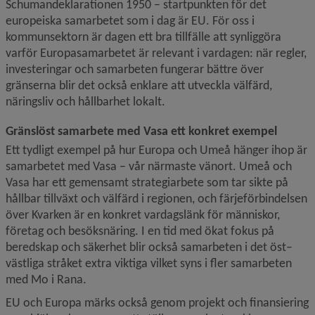
Schumandeklarationen 1950 – startpunkten för det 
europeiska samarbetet som i dag är EU. För oss i 
kommunsektorn är dagen ett bra tillfälle att synliggöra 
varför Europasamarbetet är relevant i vardagen: när regler, 
investeringar och samarbeten fungerar bättre över 
gränserna blir det också enklare att utveckla välfärd, 
näringsliv och hållbarhet lokalt.
Gränslöst samarbete med Vasa ett konkret exempel
Ett tydligt exempel på hur Europa och Umeå hänger ihop är 
samarbetet med Vasa – vår närmaste vänort. Umeå och 
Vasa har ett gemensamt strategiarbete som tar sikte på 
hållbar tillväxt och välfärd i regionen, och färjeförbindelsen 
över Kvarken är en konkret vardagslänk för människor, 
företag och besöksnäring. I en tid med ökat fokus på 
beredskap och säkerhet blir också samarbeten i det öst–
västliga stråket extra viktiga vilket syns i fler samarbeten 
med Mo i Rana.
EU och Europa märks också genom projekt och finansiering 