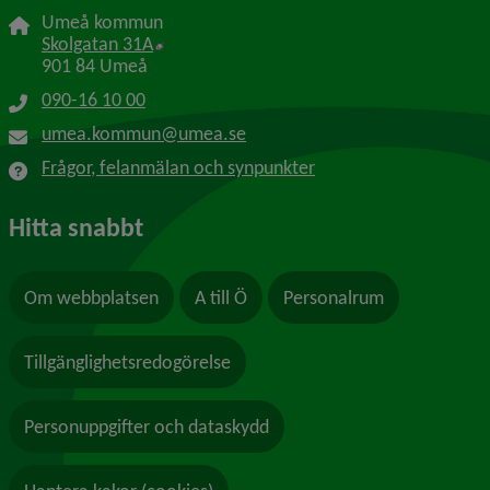
Umeå kommun
Länk till annan webbplats, öppnas i nytt f
Skolgatan 31A
901 84 Umeå
090-16 10 00
umea.kommun@umea.se
Frågor, felanmälan och synpunkter
Hitta snabbt
Om webbplatsen
A till Ö
Personalrum
Tillgänglighetsredogörelse
Personuppgifter och dataskydd