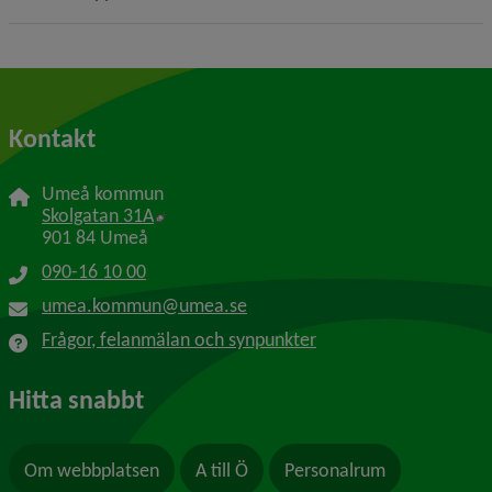
Kontakt
Umeå kommun
Länk till annan webbplats, öppnas i nytt f
Skolgatan 31A
901 84 Umeå
090-16 10 00
umea.kommun@umea.se
Frågor, felanmälan och synpunkter
Hitta snabbt
Om webbplatsen
A till Ö
Personalrum