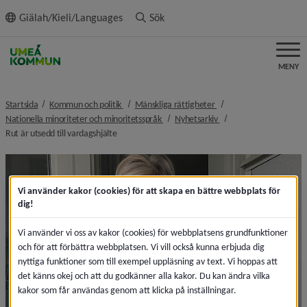
ll innehållet
Giälah/Kieli/Languages
Sök
MENY
nivå i brödsmulenavigeringen
nivå i brödsmulenaviger
Startsida
Kommun och politik
Mänskliga rättigheter
nivå i brödsmulenavigeringen
nivå i brödsmulenaviger
Nationella minoriteter och minoritetsspråk
Nyhetsarkiv
nivå i brödsmulenavigeringen
Rut är utsedd till vardagshjälte
Vi använder kakor (cookies) för att skapa en bättre webbplats för
dig!
Vi använder vi oss av kakor (cookies) för webbplatsens grundfunktioner
och för att förbättra webbplatsen. Vi vill också kunna erbjuda dig
nyttiga funktioner som till exempel uppläsning av text. Vi hoppas att
det känns okej och att du godkänner alla kakor. Du kan ändra vilka
kakor som får användas genom att klicka på inställningar.