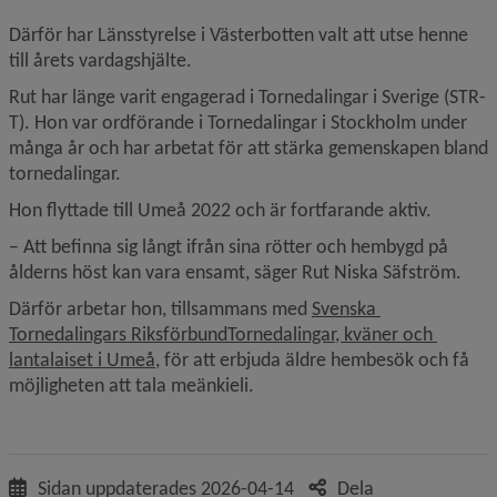
Därför har Länsstyrelse i Västerbotten valt att utse henne 
till årets vardagshjälte.
Rut har länge varit engagerad i Tornedalingar i Sverige (STR-
T). Hon var ordförande i Tornedalingar i Stockholm under 
många år och har arbetat för att stärka gemenskapen bland 
tornedalingar.
Hon flyttade till Umeå 2022 och är fortfarande aktiv.
– Att befinna sig långt ifrån sina rötter och hembygd på 
ålderns höst kan vara ensamt, säger Rut Niska Säfström.
Därför arbetar hon, tillsammans med 
Svenska 
Tornedalingars RiksförbundTornedalingar, kväner och 
Länk till annan webbplats.
lantalaiset i Umeå
, för att erbjuda äldre hembesök och få 
möjligheten att tala meänkieli.
Sidan uppdaterades
2026-04-14
Dela