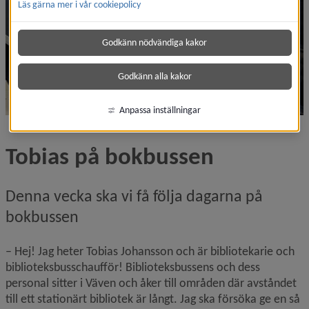
Läs gärna mer i vår cookiepolicy
Godkänn nödvändiga kakor
Godkänn alla kakor
Anpassa inställningar
Tobias på bokbussen
Denna vecka ska vi få följa dagarna på 
bokbussen
– Hej! Jag heter Tobias Johansson och är bibliotekarie och 
biblioteksbusschaufför! Biblioteksbussens och dess 
personal sitter i Väven och åker till områden där avståndet 
till ett stationärt bibliotek är långt. Jag ska försöka ge en så 