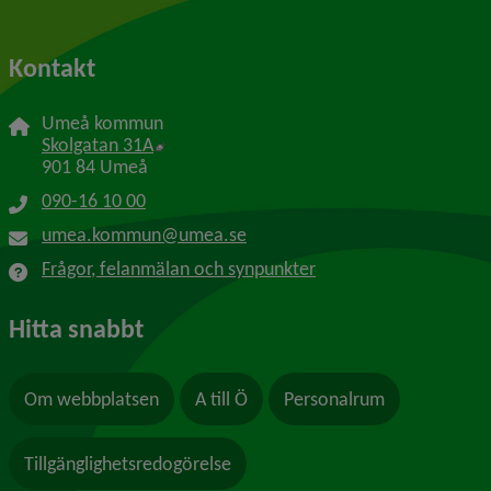
Kontakt
Umeå kommun
Länk till annan webbplats, öppnas i nytt f
Skolgatan 31A
901 84 Umeå
090-16 10 00
umea.kommun@umea.se
Frågor, felanmälan och synpunkter
Hitta snabbt
Om webbplatsen
A till Ö
Personalrum
Tillgänglighetsredogörelse