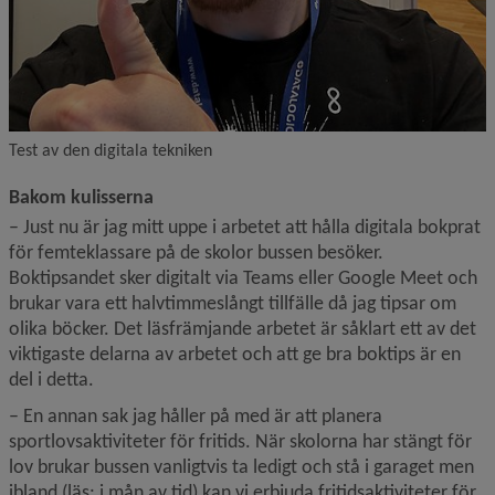
Test av den digitala tekniken
Bakom kulisserna
– Just nu är jag mitt uppe i arbetet att hålla digitala bokprat 
för femteklassare på de skolor bussen besöker. 
Boktipsandet sker digitalt via Teams eller Google Meet och 
brukar vara ett halvtimmeslångt tillfälle då jag tipsar om 
olika böcker. Det läsfrämjande arbetet är såklart ett av det 
viktigaste delarna av arbetet och att ge bra boktips är en 
del i detta.
– En annan sak jag håller på med är att planera 
sportlovsaktiviteter för fritids. När skolorna har stängt för 
lov brukar bussen vanligtvis ta ledigt och stå i garaget men 
ibland (läs: i mån av tid) kan vi erbjuda fritidsaktiviteter för 