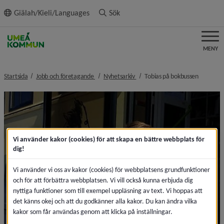
ll innehållet
Giälah/Kieli/Languages
Sök
MENY
nivå i brödsmulenavigeringen
nivå i brödsmulenavigeringen
nivå i br
Startsida
Jobb och företagande
Nyhetsarkiv
Tobias på bokbussen
Vi använder kakor (cookies) för att skapa en bättre webbplats för
dig!
Vi använder vi oss av kakor (cookies) för webbplatsens grundfunktioner
och för att förbättra webbplatsen. Vi vill också kunna erbjuda dig
nyttiga funktioner som till exempel uppläsning av text. Vi hoppas att
det känns okej och att du godkänner alla kakor. Du kan ändra vilka
kakor som får användas genom att klicka på inställningar.