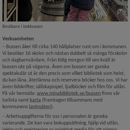
Besökare i bokbussen
Verksamheten
– Bussen åker till cirka 140 hållplatser runt om i kommunen. 
Vi besöker 16 skolor och nästan dubbelt så många förskolor 
och dagbarnvårdare. Från tidig morgon till sen kväll är 
bussen ute på vägarna. Även om bussen ser ganska 
spektakulär ut är den precis som vilket bibliotek som helst, 
du kan låna, återlämna och reservera böcker hos oss. Vi har 
även tidskrifter, sällskapsspel, ljudböcker och film för utlån. 
Länk till anna
På vår hemsida: 
www.minabibliotek.se/bussen
 finns vår 
Länk till annan webbplats, öppnas i nytt fö
turlista samt 
karta
 (framtagen tillsammans med 
Länk till annan webbplats, öppnas i ny
kommunens 
lantmäteri
).
– Arbetsuppgifterna för oss i personalen är ganska 
varierande. De kan vara bokuppsättning, hjälp vid utlån, 
inköp och registrering av nyinköpt media för att nämna 