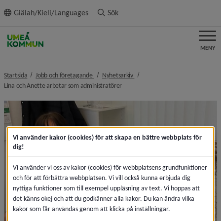
ll innehållet
Giälah/Kieli/Languages
Sök
MENY
nivå i brödsmulenavigeringen
nivå i brödsmulenavigeringen
Startsida
Jobb och företagande
Nyhetsarkiv
nivå i brödsmulenavigeringen
Lina och Anette arbetar som administratörer
Vi använder kakor (cookies) för att skapa en bättre webbplats för
dig!
Vi använder vi oss av kakor (cookies) för webbplatsens grundfunktioner
och för att förbättra webbplatsen. Vi vill också kunna erbjuda dig
nyttiga funktioner som till exempel uppläsning av text. Vi hoppas att
det känns okej och att du godkänner alla kakor. Du kan ändra vilka
kakor som får användas genom att klicka på inställningar.