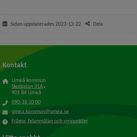
Sidan uppdaterades
2023-12-22
Dela
Kontakt
Umeå kommun
Länk till annan webbplats, öppnas i nytt f
Skolgatan 31A
901 84 Umeå
090-16 10 00
umea.kommun@umea.se
Frågor, felanmälan och synpunkter