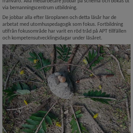
frånvaro. Alla medarbetare jobbar på schema och bokas ut 
via bemanningscentrum utbildning.
De jobbar alla efter läroplanen och detta läsår har de 
arbetat med utomhuspedagogik som fokus. Fortbildning 
utifrån fokusområde har varit en röd tråd på APT tillfällen 
och kompetensutvecklingsdagar under läsåret.