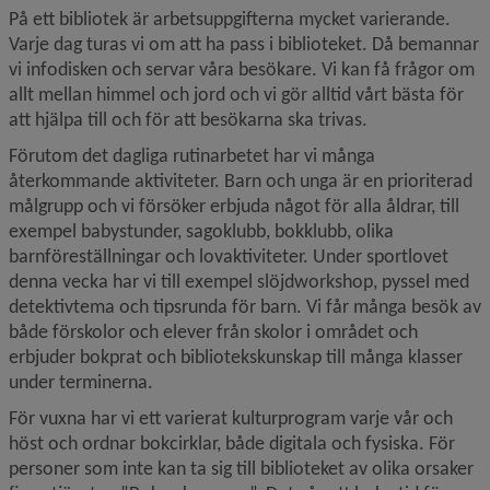
På ett bibliotek är arbetsuppgifterna mycket varierande. 
Varje dag turas vi om att ha pass i biblioteket. Då bemannar 
vi infodisken och servar våra besökare. Vi kan få frågor om 
allt mellan himmel och jord och vi gör alltid vårt bästa för 
att hjälpa till och för att besökarna ska trivas.
Förutom det dagliga rutinarbetet har vi många 
återkommande aktiviteter. Barn och unga är en prioriterad 
målgrupp och vi försöker erbjuda något för alla åldrar, till 
exempel babystunder, sagoklubb, bokklubb, olika 
barnföreställningar och lovaktiviteter. Under sportlovet 
denna vecka har vi till exempel slöjdworkshop, pyssel med 
detektivtema och tipsrunda för barn. Vi får många besök av 
både förskolor och elever från skolor i området och 
erbjuder bokprat och biblioteks­kunskap till många klasser 
under terminerna.
För vuxna har vi ett varierat kulturprogram varje vår och 
höst och ordnar bokcirklar, både digitala och fysiska. För 
personer som inte kan ta sig till biblioteket av olika orsaker 