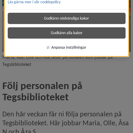
Läs gärna mer i vår cookiepolicy
Godkänn nödvändiga kakor
Godkänn alla kakor
Anpassa inställningar
Maria, Åza, Olle och Åsa heter personalen som jobbar på
Tegsbiblioteket
Följ personalen på 
Tegsbiblioteket
Den här veckan får ni följa personalen på 
Tegsbiblioteket. Här jobbar Maria, Olle, Åsa 
N och Åza S.