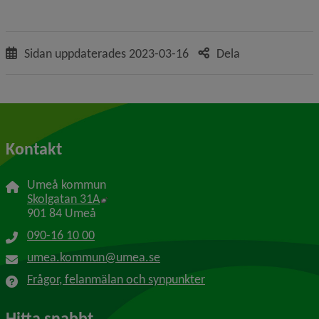
Sidan uppdaterades
2023-03-16
Dela
Kontakt
Umeå kommun
Länk till annan webbplats, öppnas i nytt f
Skolgatan 31A
901 84 Umeå
090-16 10 00
umea.kommun@umea.se
Frågor, felanmälan och synpunkter
Hitta snabbt