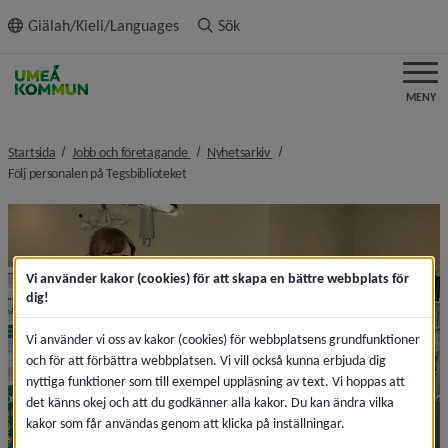
ll innehållet
Giälah/Kieli/Languages
Sök
MENY
nivå i brödsmulenavigeringen
nivå i brödsmulenavigeringen
Startsida
Jobb och företagande
Nyhetsarkiv
nivå i brödsmulenavigeringen
Följ personalen på Tegsbiblioteket
Vi använder kakor (cookies) för att skapa en bättre webbplats för
dig!
Vi använder vi oss av kakor (cookies) för webbplatsens grundfunktioner
och för att förbättra webbplatsen. Vi vill också kunna erbjuda dig
nyttiga funktioner som till exempel uppläsning av text. Vi hoppas att
det känns okej och att du godkänner alla kakor. Du kan ändra vilka
kakor som får användas genom att klicka på inställningar.