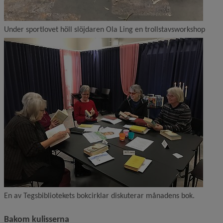
Under sportlovet höll slöjdaren Ola Ling en trollstavsworkshop
En av Tegsbibliotekets bokcirklar diskuterar månadens bok.
Bakom kulisserna