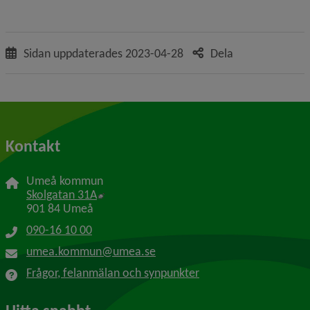
Sidan uppdaterades
2023-04-28
Dela
Kontakt
Umeå kommun
Länk till annan webbplats, öppnas i nytt f
Skolgatan 31A
901 84 Umeå
090-16 10 00
umea.kommun@umea.se
Frågor, felanmälan och synpunkter