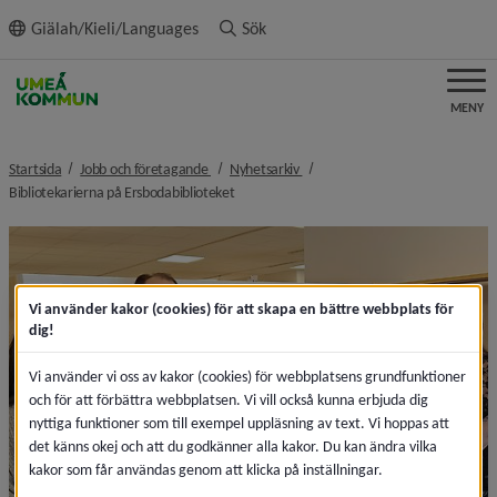
ll innehållet
Giälah/Kieli/Languages
Sök
MENY
nivå i brödsmulenavigeringen
nivå i brödsmulenavigeringen
Startsida
Jobb och företagande
Nyhetsarkiv
nivå i brödsmulenavigeringen
Bibliotekarierna på Ersbodabiblioteket
Vi använder kakor (cookies) för att skapa en bättre webbplats för
dig!
Vi använder vi oss av kakor (cookies) för webbplatsens grundfunktioner
och för att förbättra webbplatsen. Vi vill också kunna erbjuda dig
nyttiga funktioner som till exempel uppläsning av text. Vi hoppas att
det känns okej och att du godkänner alla kakor. Du kan ändra vilka
kakor som får användas genom att klicka på inställningar.