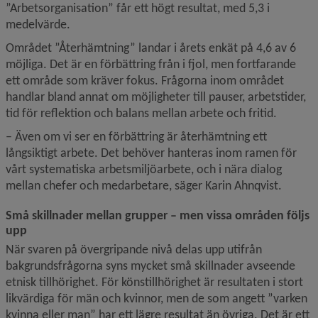
”Arbetsorganisation” får ett högt resultat, med 5,3 i 
medelvärde.
Området ”Återhämtning” landar i årets enkät på 4,6 av 6 
möjliga. Det är en förbättring från i fjol, men fortfarande 
ett område som kräver fokus. Frågorna inom området 
handlar bland annat om möjligheter till pauser, arbetstider, 
tid för reflektion och balans mellan arbete och fritid.
– Även om vi ser en förbättring är återhämtning ett 
långsiktigt arbete. Det behöver hanteras inom ramen för 
vårt systematiska arbetsmiljöarbete, och i nära dialog 
mellan chefer och medarbetare, säger Karin Ahnqvist.
Små skillnader mellan grupper – men vissa områden följs 
upp
När svaren på övergripande nivå delas upp utifrån 
bakgrundsfrågorna syns mycket små skillnader avseende 
etnisk tillhörighet. För könstillhörighet är resultaten i stort 
likvärdiga för män och kvinnor, men de som angett ”varken 
kvinna eller man” har ett lägre resultat än övriga. Det är ett 