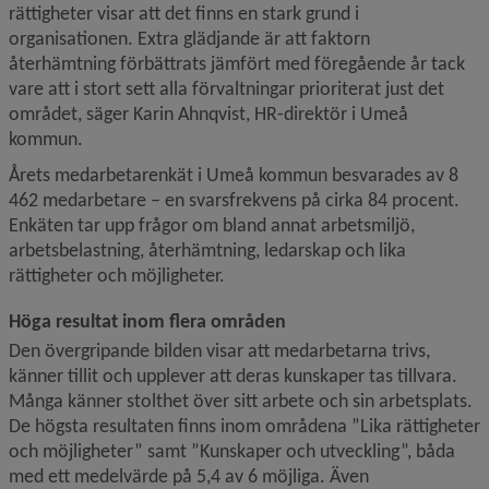
rättigheter visar att det finns en stark grund i 
organisationen. Extra glädjande är att faktorn 
återhämtning förbättrats jämfört med föregående år tack 
vare att i stort sett alla förvaltningar prioriterat just det 
området, säger Karin Ahnqvist, HR-direktör i Umeå 
kommun.
Årets medarbetarenkät i Umeå kommun besvarades av 8 
462 medarbetare – en svarsfrekvens på cirka 84 procent. 
Enkäten tar upp frågor om bland annat arbetsmiljö, 
arbetsbelastning, återhämtning, ledarskap och lika 
rättigheter och möjligheter.
Höga resultat inom flera områden
Den övergripande bilden visar att medarbetarna trivs, 
känner tillit och upplever att deras kunskaper tas tillvara. 
Många känner stolthet över sitt arbete och sin arbetsplats. 
De högsta resultaten finns inom områdena ”Lika rättigheter 
och möjligheter” samt ”Kunskaper och utveckling”, båda 
med ett medelvärde på 5,4 av 6 möjliga. Även 