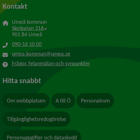
Kontakt
Umeå kommun
Länk till annan webbplats, öppnas i nytt f
Skolgatan 31A
901 84 Umeå
090-16 10 00
umea.kommun@umea.se
Frågor, felanmälan och synpunkter
Hitta snabbt
Om webbplatsen
A till Ö
Personalrum
Tillgänglighetsredogörelse
Personuppgifter och dataskydd