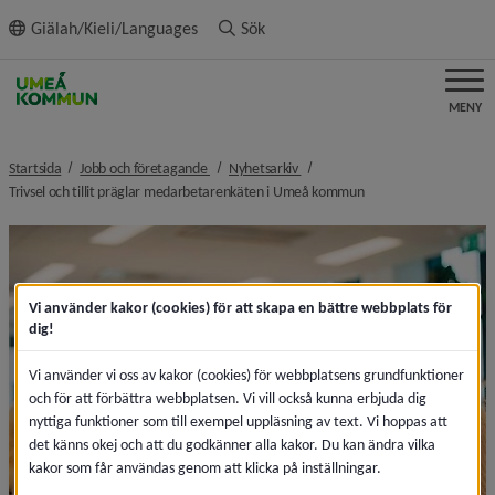
ll innehållet
Giälah/Kieli/Languages
Sök
MENY
nivå i brödsmulenavigeringen
nivå i brödsmulenavigeringen
Startsida
Jobb och företagande
Nyhetsarkiv
nivå i brödsmulenavig
Trivsel och tillit präglar medarbetarenkäten i Umeå kommun
Vi använder kakor (cookies) för att skapa en bättre webbplats för
dig!
Vi använder vi oss av kakor (cookies) för webbplatsens grundfunktioner
och för att förbättra webbplatsen. Vi vill också kunna erbjuda dig
nyttiga funktioner som till exempel uppläsning av text. Vi hoppas att
det känns okej och att du godkänner alla kakor. Du kan ändra vilka
kakor som får användas genom att klicka på inställningar.