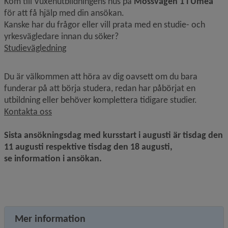
Kom till Vuxenutbildningens hus på 
Mossvägen 1 i Umeå
för att få hjälp med din ansökan.
Kanske har du frågor eller vill prata med en studie- och 
yrkesvägledare innan du söker?
Länk till annan webbplats.
Studievägledning
Du är välkommen att höra av dig oavsett om du bara 
funderar på att börja studera, redan har påbörjat en 
utbildning eller behöver komplettera tidigare studier.
Länk till annan webbplats, öppnas i nytt fönster.
Kontakta oss
Sista ansökningsdag med kursstart i augusti är tisdag den 
11 augusti respektive tisdag den 18 augusti, 
se information i ansökan. 
Mer information