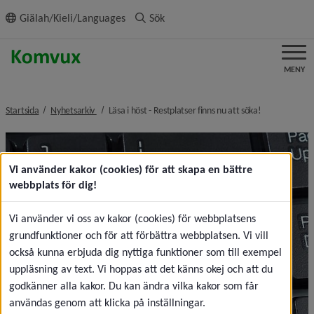
ll innehållet
Giälah/Kieli/Languages
Sök
MENY
nivå i brödsmulenavigeringen
nivå i brödsm
Startsida
Nyhetsarkiv
Läsa i höst - Restplatser finns nu att söka!
Vi använder kakor (cookies) för att skapa en bättre
webbplats för dig!
Vi använder vi oss av kakor (cookies) för webbplatsens
grundfunktioner och för att förbättra webbplatsen. Vi vill
också kunna erbjuda dig nyttiga funktioner som till exempel
uppläsning av text. Vi hoppas att det känns okej och att du
godkänner alla kakor. Du kan ändra vilka kakor som får
användas genom att klicka på inställningar.