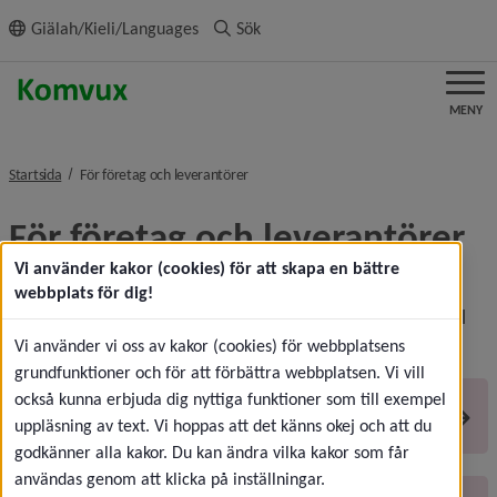
ll innehållet
Giälah/Kieli/Languages
Sök
MENY
nivå i brödsmulenavigeringen
Startsida
För företag och leverantörer
För företag och leverantörer
Vi använder kakor (cookies) för att skapa en bättre
Här har vi samlat stöd, riktlinjer och rutiner som rör 
webbplats för dig!
utbildningsanordnare inom grundläggande och gymnasial 
komvux.
Vi använder vi oss av kakor (cookies) för webbplatsens
grundfunktioner och för att förbättra webbplatsen. Vi vill
också kunna erbjuda dig nyttiga funktioner som till exempel
Avtal
uppläsning av text. Vi hoppas att det känns okej och att du
godkänner alla kakor. Du kan ändra vilka kakor som får
användas genom att klicka på inställningar.