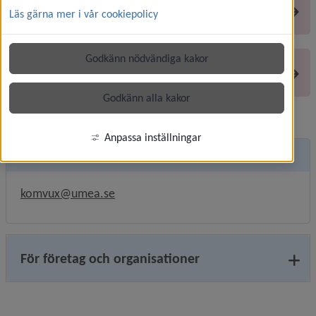
Lärlingsutbildning
Läs gärna mer i vår cookiepolicy
Godkänn nödvändiga kakor
Rutiner och manualer
Godkänn alla kakor
Anpassa inställningar
Kontakt
komvux@umea.se
För företag och organisationer