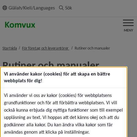
ll innehållet
Giälah/Kieli/Languages
Sök
MENY
nivå i brödsmulenavigeringen
nivå i brödsmule
Startsida
För företag och leverantörer
Rutiner och manualer
Rutiner och manualer
Vi använder kakor (cookies) för att skapa en bättre
Antagning och kursstart
webbplats för dig!
Ta fram nya elever efter antagning och registrera 
Vi använder vi oss av kakor (cookies) för webbplatsens
Länk till annan webbplats, öppnas i nytt fönster.
studietider
grundfunktioner och för att förbättra webbplatsen. Vi vill
Länk till annan webbplats, öpp
Studieaktivering vid kursstart
också kunna erbjuda dig nyttiga funktioner som till exempel
uppläsning av text. Vi hoppas att det känns okej och att du
Under studier
godkänner alla kakor. Du kan ändra vilka kakor som får
Länk till annan webbplats, öppnas i nytt 
Justera studietider
användas genom att klicka på inställningar.