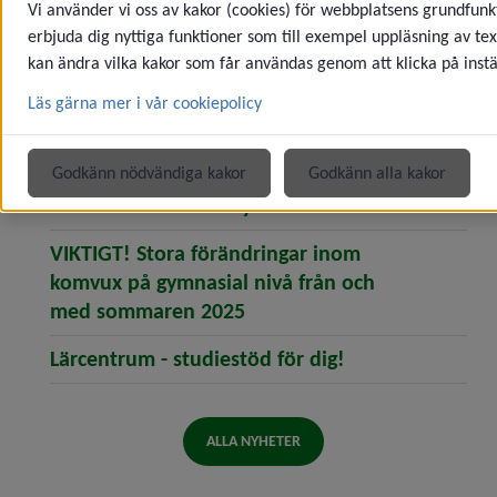
(öppnar artikeln Prestige
Vuxenutbildningens hus
Vi använder vi oss av kakor (cookies) för webbplatsens grundfunkt
erbjuda dig nyttiga funktioner som till exempel uppläsning av tex
Gällande rökning utanför
kan ändra vilka kakor som får användas genom att klicka på instä
(öppnar artikeln Gälla
Vuxenutbildningens Hus
Läs gärna mer i vår cookiepolicy
Drömmer du om att arbeta med
(öppnar artikeln D
växter, natur och utemiljöer?
Godkänn nödvändiga kakor
Godkänn alla kakor
(öppnar artikel
Välkommen till vår nya chattbot!
VIKTIGT! Stora förändringar inom
komvux på gymnasial nivå från och
(öppnar artikeln VIKTIGT!
med sommaren 2025
(öppnar artikeln
Lärcentrum - studiestöd för dig!
ALLA NYHETER