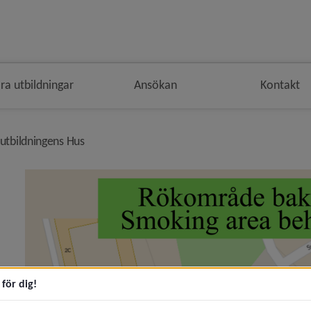
ra utbildningar
Ansökan
Kontakt
nivå i brödsmulenavigeringen
utbildningens Hus
n Öppettider och kontaktuppgifter)
inns nu att söka!)
för dig!