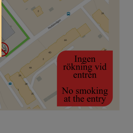
ljöer?)
rån och med sommaren 2025)