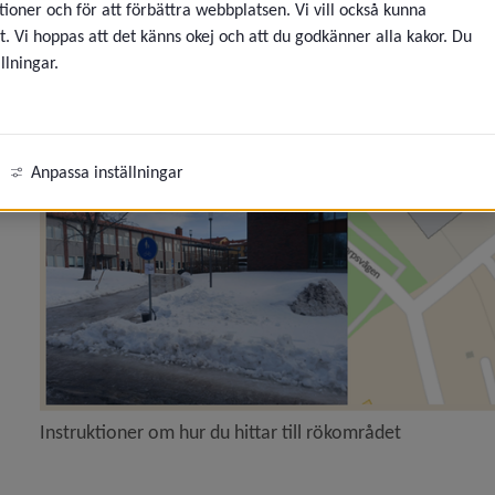
fyllt pris till Vuxenutbildningens hus)
ioner och för att förbättra webbplatsen. Vi vill också kunna
t. Vi hoppas att det känns okej och att du godkänner alla kakor. Du
llningar.
nde rökning utanför Vuxenutbildningens Hus)
römmer du om att arbeta med växter, natur och utemi
Anpassa inställningar
n Välkommen till vår nya chattbot!)
 Stora förändringar inom komvux på gymnasial nivå f
 Lärcentrum - studiestöd för dig!)
Instruktioner om hur du hittar till rökområdet