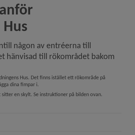
anför 
 Hus
ntill någon av entréerna till 
et hänvisad till rökområdet bakom 
ldningens Hus. Det finns istället ett rökområde på 
ägga dina fimpar i.
tter en skylt. Se instruktioner på bilden ovan.