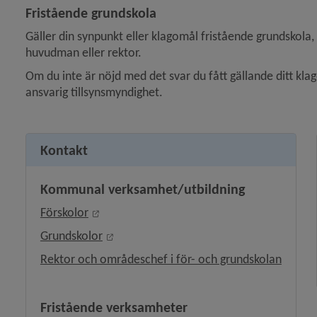
Fristående grundskola
Gäller din synpunkt eller klagomål fristående grundskola, 
huvudman eller rektor.
Om du inte är nöjd med det svar du fått gällande ditt kla
ansvarig tillsynsmyndighet.
Kontakt
Kommunal verksamhet/utbildning
Länk till annan webbplats, öppnas i nytt fö
Förskolor
Länk till annan webbplats, öppnas i nytt 
Grundskolor
Rektor och områdeschef i för- och grundskolan
Fristående verksamheter