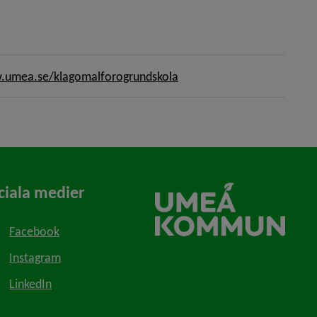
n webbplats, öppnas i nytt fönster.
umea.se/klagomalforogrundskola
ciala medier
Facebook
Instagram
LinkedIn