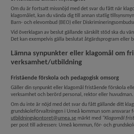
Om du är fortsatt missnöjd med det svar du fått när klago
klagomålet, kan du vända dig till annan statlig tillsynsmy
Barn- och elevombud (BEO) eller Diskrimineringsombud
Vid överklagan av beslut gällande särskilt stöd ska du vä
Det kan exempelvis gälla beslutat åtgärdsprogram eller 
Lämna synpunkter eller klagomål om fr
verksamhet/utbildning
Fristående förskola och pedagogisk omsorg
Gäller din synpunkt eller klagomål fristående förskola ell
verksamhet och berörd personal, rektor eller huvudman.
Om du inte är nöjd med det svar du fått gällande ditt klag
utbildningskontoret@umea.se
 märkt med 
"Klagomål fri
per post till adressen: Umeå kommun, för- och grundsko