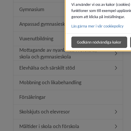
Vi använder vi oss av kakor (cookies)
Gymnasium
funktioner som till exempel uppläsni
Underme
genom att klicka på inställningar.
Anpassad gymnasieskola
Läs gärna mer i vår cookiepolicy
Undermen
Vuxenutbildning
Undermen
Godkänn nödvändiga kakor
Mottagande av nyanlända i förskola,
Undermen
skola och gymnasieskola
Elevhälsa och särskilt stöd
Undermeny
Mobbning och likabehandling
Försäkringar
Skolskjuts och elevresor
Undermen
Måltider i skola och förskola
Undermeny