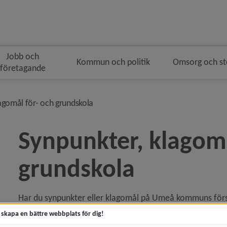
Jobb och
Kommun och politik
Omsorg och s
företagande
navigeringen
nivå i brödsmulenavigeringen
agomål för- och grundskola
Synpunkter, klagomå
grundskola
y för Förskola
Har du synpunkter eller klagomål på Umeå kommuns förskol
y för Grundskola
anpassad grundskola? För- och grundskoleförvaltningen är 
t skapa en bättre webbplats för dig!
utveckla verksamheterna.