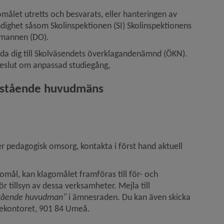
målet utretts och besvarats, eller hanteringen av 
ndighet såsom Skolinspektionen (SI) Skolinspektionens 
smannen (DO).
nda dig till Skolväsendets överklagandenämnd (ÖKN). 
beslut om anpassad studiegång,
istående huvudmäns 
er pedagogisk omsorg, kontakta i först hand aktuell 
omål, kan klagomålet framföras till för- och 
grundskoleförvaltningen i Umeå kommun som ansvarar för tillsyn av dessa verksamheter. Mejla till 
stående huvudman"
 i ämnesraden. Du kan även skicka 
lekontoret, 901 84 Umeå.