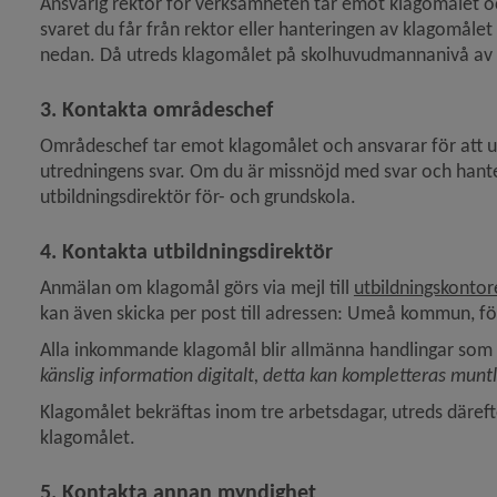
Ansvarig rektor för verksamheten tar emot klagomålet oc
svaret du får från rektor eller hanteringen av klagomålet
y för Modersmål
nedan. Då utreds klagomålet på skolhuvudmannanivå av
y för Studie- och yrkesvägledning
3. Kontakta områdeschef
Områdeschef tar emot klagomålet och ansvarar för att utr
utredningens svar. Om du är missnöjd med svar och hanter
utbildningsdirektör för- och grundskola.
4. 
Kontakta utbildningsdirektör
Anmälan om klagomål görs via mejl till 
utbildningskont
kan även skicka per post till adressen: Umeå kommun, f
Alla inkommande klagomål blir allmänna handlingar som
känslig information digitalt, detta kan kompletteras muntl
Klagomålet bekräftas inom tre arbetsdagar, utreds därefter
klagomålet.
5. Kontakta annan myndighet