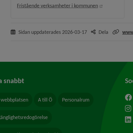
Länk till anna
Fristående verksamheter i kommunen
Sidan uppdaterades
2026-03-17
Dela
www.
a snabbt
So
webbplatsen
A till Ö
Personalrum
ytt fönster.
lgänglighetsredogörelse