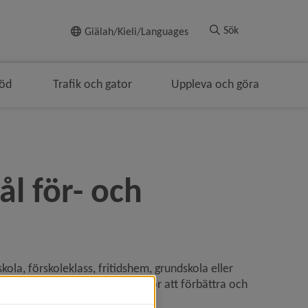
Till innehållet
Sök
Giälah/Kieli/Languages
töd
Trafik och gator
Uppleva och göra
l för- och 
a, förskoleklass, fritidshem, grundskola eller 
mån om att få ta del av det för att förbättra och 