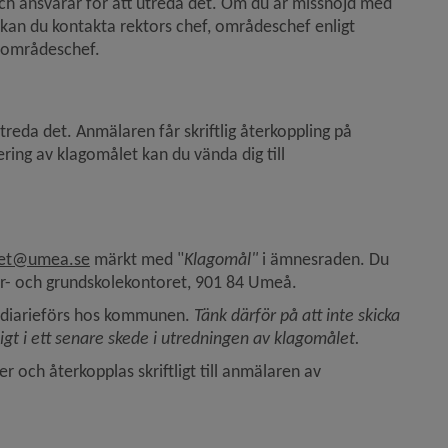
h ansvarar för att utreda det. Om du är missnöjd med 
 kan du kontakta rektors chef, områdeschef enligt 
 områdeschef.
eda det. Anmälaren får skriftlig återkoppling på 
ing av klagomålet kan du vända dig till 
oret@umea.se
 märkt med "
Klagomål"
 i ämnesraden. Du 
ör- och grundskolekontoret, 901 84 Umeå.
 diarieförs hos kommunen. 
Tänk därför på att inte skicka 
igt i ett senare skede i utredningen av klagomålet.
 och återkopplas skriftligt till anmälaren av 