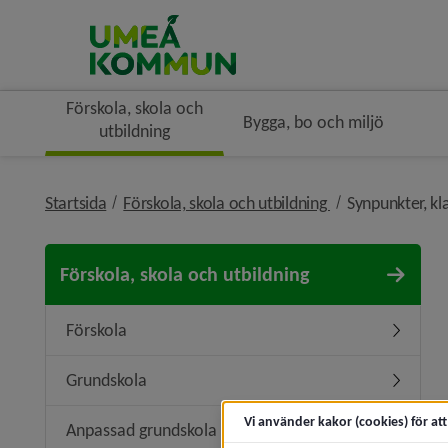
Förskola, skola och
Bygga, bo och miljö
utbildning
nivå i brödsmule
Startsida
Förskola, skola och utbildning
Synpunkter, kl
Förskola, skola och utbildning
Förskola
Undermen
Grundskola
Undermen
Vi använder kakor (cookies) för at
Anpassad grundskola