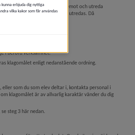
å kunna erbjuda dig nyttiga
ildningen ett ansvar för att ta emot och utreda 
 ändra vilka kakor som får användas
detta bekräftas och skyndsamt utredas. Då 
som framfört klagomålet.
kommunal huvudmans 
ige i berörd verksamhet.
eras klagomålet enligt nedanstående ordning.
eller som du som elev deltar i, kontakta personal i 
m klagomålet är av allvarlig karaktär vänder du dig 
 se steg 3 här nedan.