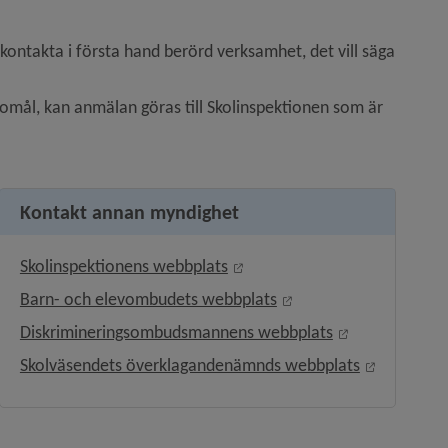
kontakta i första hand berörd verksamhet, det vill säga 
gomål, kan anmälan göras till Skolinspektionen som är 
Kontakt annan myndighet
Länk till annan webbplats, öp
Skolinspektionens webbplats
Länk till annan webbpl
nster.
Barn- och elevombudets webbplats
Länk till anna
fönster.
Diskrimineringsombudsmannens webbplats
Länk till 
Skolväsendets överklagandenämnds webbplats