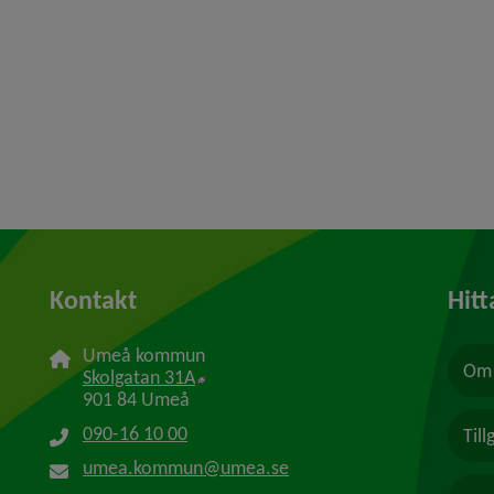
Kontakt
Hitt
Umeå kommun
Om 
Länk till annan webbplats, öppnas i n
Skolgatan 31A
901 84 Umeå
090-16 10 00
Til
umea.kommun@umea.se