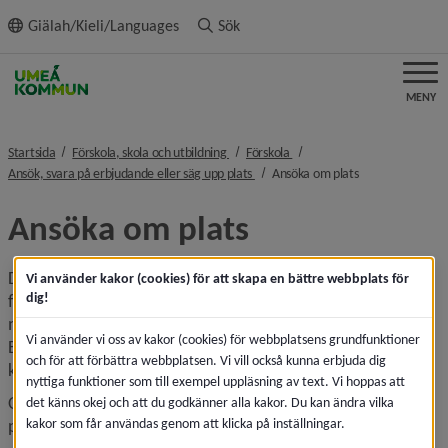
ll innehållet
Giälah/Kieli/Languages
Sök
MENY
nivå i brödsmulenavigeringen
nivå i brödsmulenavigeringen
Startsida
Förskola, skola och utbildning
Förskola
nivå i brödsmulenavigeringen
nivå i brödsmule
Ansök, svara på erbjudande eller säg upp plats
Ansöka om plats
Ansöka om plats
Du är garanterad plats på någon av de kommunala 
Vi använder kakor (cookies) för att skapa en bättre webbplats för
dig!
förskolorna i Umeå kommun om du söker senast fyra 
månader innan du vill att ditt barn ska börja förskolan. 
Vi använder vi oss av kakor (cookies) för webbplatsens grundfunktioner
Barnet ska vara i åldern 1–5 år och folkbokförd i Umeå 
och för att förbättra webbplatsen. Vi vill också kunna erbjuda dig
kommun.
nyttiga funktioner som till exempel uppläsning av text. Vi hoppas att
Observera att denna garanti inte gäller om du enbart söker 
det känns okej och att du godkänner alla kakor. Du kan ändra vilka
kakor som får användas genom att klicka på inställningar.
plats i pedagogisk omsorg eller fristående verksamhet.