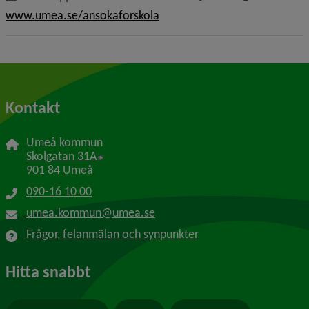
www.umea.se/ansokaforskola
Kontakt
Umeå kommun
Länk till annan webbplats, öppnas i nytt f
Skolgatan 31A
901 84 Umeå
090-16 10 00
umea.kommun@umea.se
Frågor, felanmälan och synpunkter
Hitta snabbt