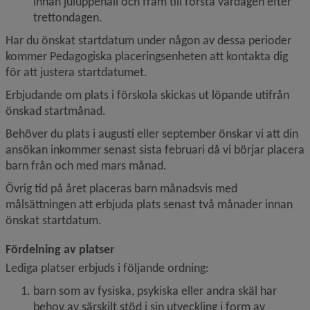
innan juluppehåll och fram till första vardagen efter 
trettondagen.
Har du önskat startdatum under någon av dessa perioder 
kommer Pedagogiska placeringsenheten att kontakta dig 
för att justera startdatumet.
Erbjudande om plats i förskola skickas ut löpande utifrån 
önskad startmånad.
Behöver du plats i augusti eller september önskar vi att din 
ansökan inkommer senast sista februari då vi börjar placera 
barn från och med mars månad.
Övrig tid på året placeras barn månadsvis med 
målsättningen att erbjuda plats senast två månader innan 
önskat startdatum.
Fördelning av platser
Lediga platser erbjuds i följande ordning:
barn som av fysiska, psykiska eller andra skäl har 
behov av särskilt stöd i sin utveckling i form av 