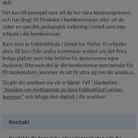
skäl.
Det kan till exempel vara att du bor nära kommungränsen 
och har långt till förskolor i hemkommunen eller att du 
söker en specifik pedagogisk inriktning i Umeå som inte 
erbjuds i din hemkommun.
Barn som är folkbokförda i Umeå har förtur. Vi erbjuder 
plats till barn från andra kommuner endast om det finns 
lediga platser som inte behövs för kommunens egna 
invånare. Eftersom det är din hemkommun som betalar för 
förskoleplatsen, kommer de att få yttra sig om din ansökan.
Du gör din ansökan via vår e-tjänst. Fyll i blanketten 
"Ansökan om mottagande av barn folkbokförd i annan 
, 113.2 kB, öppnas i nytt fönster.
kommun"
 och bifoga den digitalt i din ansökan.
Kontakt