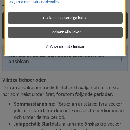
Läs gärna mer i vår cookiepolicy
Öppnas i nytt föns
Läs mer om vem som har rätt till förskola
Godkänn nödvändiga kakor
Ansök om plats och godkänn ansökan
med e-legitimation
Godkänn alla kakor
Anpassa inställningar
Hur du ansöker och andra alternativ till
ansökan
Viktiga tidsperioder
Du kan ansöka om förskoleplats och välja datum för start 
när som helst under året, förutom följande perioder:
Sommarstängning
: Förskolan är stängd fyra veckor i 
juli, och startdatum kan inte önskas tre veckor innan 
och under denna period.
Juluppehåll
: Startdatum kan inte önskas tre veckor 