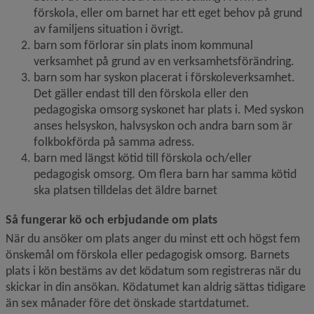
förskola, eller om barnet har ett eget behov på grund 
av familjens situation i övrigt.
barn som förlorar sin plats inom kommunal 
verksamhet på grund av en verksamhetsförändring.
barn som har syskon placerat i förskoleverksamhet. 
Det gäller endast till den förskola eller den 
pedagogiska omsorg syskonet har plats i. Med syskon 
anses helsyskon, halvsyskon och andra barn som är 
folkbokförda på samma adress.
barn med längst kötid till förskola och/eller 
pedagogisk omsorg. Om flera barn har samma kötid 
ska platsen tilldelas det äldre barnet
Så fungerar kö och erbjudande om plats
När du ansöker om plats anger du minst ett och högst fem 
önskemål om förskola eller pedagogisk omsorg. Barnets 
plats i kön bestäms av det ködatum som registreras när du 
skickar in din ansökan. Ködatumet kan aldrig sättas tidigare 
än sex månader före det önskade startdatumet.