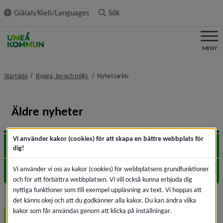
ll innehållet
Giälah/Kieli/Languages
Sök
MENY
nivå i brödsmulenavigeringen
nivå i brödsmulenavigeringen
Startsida
Bygga, bo och miljö
Nyhetsarkiv
Äldre nyheter
Vi använder kakor (cookies) för att skapa en bättre webbplats för
2026
Expa
dig!
Vi använder vi oss av kakor (cookies) för webbplatsens grundfunktioner
2025
Expa
och för att förbättra webbplatsen. Vi vill också kunna erbjuda dig
nyttiga funktioner som till exempel uppläsning av text. Vi hoppas att
2024
Expa
det känns okej och att du godkänner alla kakor. Du kan ändra vilka
kakor som får användas genom att klicka på inställningar.
December (1)