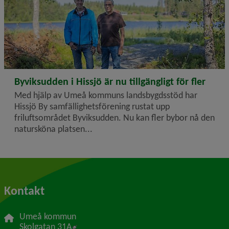
2024-04-25
Byviksudden i Hissjö är nu tillgängligt för fler
Med hjälp av Umeå kommuns landsbygdsstöd har
Hissjö By samfällighetsförening rustat upp
friluftsområdet Byviksudden. Nu kan fler bybor nå den
natursköna platsen...
Kontakt
Umeå kommun
Länk till annan webbplats, öppnas i nytt f
Skolgatan 31A