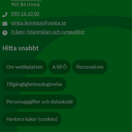
901 84 Umeå
090-16 10 00
umea.kommun@umea.se
Frågor, felanmälan och synpunkter
Hitta snabbt
Om webbplatsen
A till Ö
Personalrum
Tillgänglighetsredogörelse
Personuppgifter och dataskydd
Hantera kakor (cookies)