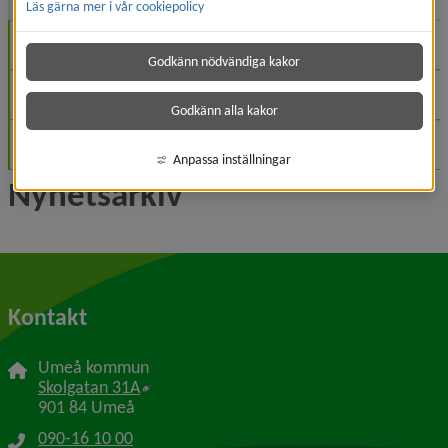
Läs gärna mer i vår cookiepolicy
November (1)
Godkänn nödvändiga kakor
Augusti (1)
Godkänn alla kakor
Juni (1)
Anpassa inställningar
Nyhetsarkiv
Kontakt
Umeå kommun
Länk till annan webbplats, öppnas i nytt f
Skolgatan 31A
901 84 Umeå
090-16 10 00