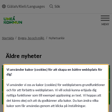
ll innehållet
Giälah/Kieli/Languages
Sök
MENY
nivå i brödsmulenavigeringen
nivå i brödsmulenavigeringen
Startsida
Bygga, bo och miljö
Nyhetsarkiv
Äldre nyheter
Vi använder kakor (cookies) för att skapa en bättre webbplats för
2026
Expa
dig!
Vi använder vi oss av kakor (cookies) för webbplatsens grundfunktioner
2025
Expa
och för att förbättra webbplatsen. Vi vill också kunna erbjuda dig
nyttiga funktioner som till exempel uppläsning av text. Vi hoppas att
2024
Expa
det känns okej och att du godkänner alla kakor. Du kan ändra vilka
kakor som får användas genom att klicka på inställningar.
2023
Expa